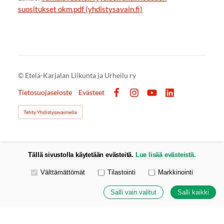
suositukset okm.pdf (yhdistysavain.fi)
©
Etelä-Karjalan Liikunta ja Urheilu ry
Tietosuojaseloste
Evästeet
Facebook
Instagram
YouTube
LinkedIn
Tehty Yhdistysavaimella
Tällä sivustolla käytetään evästeitä.
Lue lisää evästeistä.
Valitse käytettävät evästeet
Välttämättömät
Tilastointi
Markkinointi
Salli vain valitut
Salli kaikki