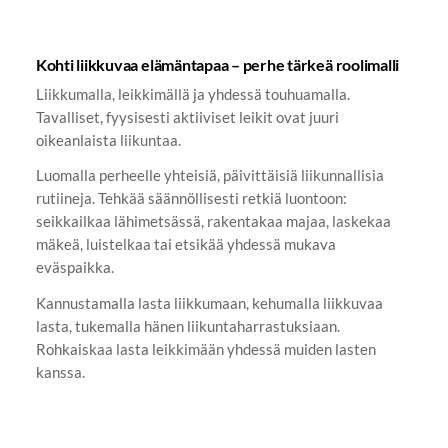
Kohti liikkuvaa elämäntapaa – perhe tärkeä roolimalli
Liikkumalla, leikkimällä ja yhdessä touhuamalla.
Tavalliset, fyysisesti aktiiviset leikit ovat juuri
oikeanlaista liikuntaa.
Luomalla perheelle yhteisiä, päivittäisiä liikunnallisia
rutiineja. Tehkää säännöllisesti retkiä luontoon:
seikkailkaa lähimetsässä, rakentakaa majaa, laskekaa
mäkeä, luistelkaa tai etsikää yhdessä mukava
eväspaikka.
Kannustamalla lasta liikkumaan, kehumalla liikkuvaa
lasta, tukemalla hänen liikuntaharrastuksiaan.
Rohkaiskaa lasta leikkimään yhdessä muiden lasten
kanssa.