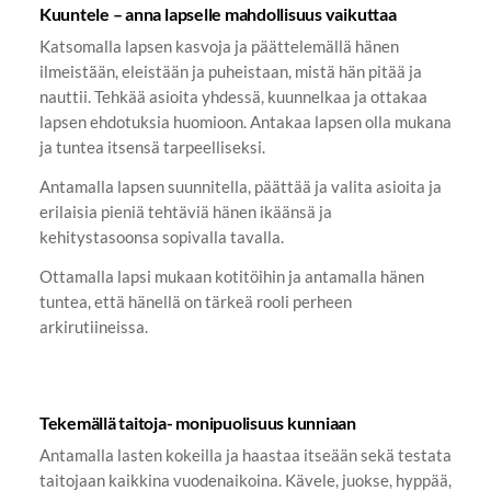
Kuuntele – anna lapselle mahdollisuus vaikuttaa
Katsomalla lapsen kasvoja ja päättelemällä hänen
ilmeistään, eleistään ja puheistaan, mistä hän pitää ja
nauttii. Tehkää asioita yhdessä, kuunnelkaa ja ottakaa
lapsen ehdotuksia huomioon. Antakaa lapsen olla mukana
ja tuntea itsensä tarpeelliseksi.
Antamalla lapsen suunnitella, päättää ja valita asioita ja
erilaisia pieniä tehtäviä hänen ikäänsä ja
kehitystasoonsa sopivalla tavalla.
Ottamalla lapsi mukaan kotitöihin ja antamalla hänen
tuntea, että hänellä on tärkeä rooli perheen
arkirutiineissa.
Tekemällä taitoja- monipuolisuus kunniaan
Antamalla lasten kokeilla ja haastaa itseään sekä testata
taitojaan kaikkina vuodenaikoina. Kävele, juokse, hyppää,