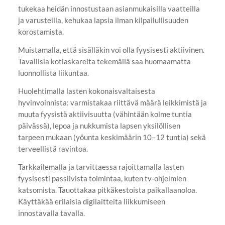
tukekaa heidän innostustaan asianmukaisilla vaatteilla
ja varusteilla, kehukaa lapsia ilman kilpailullisuuden
korostamista.
Muistamalla, että sisälläkin voi olla fyysisesti aktiivinen.
Tavallisia kotiaskareita tekemällä saa huomaamatta
luonnollista liikuntaa.
Huolehtimalla lasten kokonaisvaltaisesta
hyvinvoinnista: varmistakaa riittävä määrä leikkimistä ja
muuta fyysistä aktiivisuutta (vähintään kolme tuntia
päivässä), lepoa ja nukkumista lapsen yksilöllisen
tarpeen mukaan (yöunta keskimäärin 10–12 tuntia) sekä
terveellistä ravintoa.
Tarkkailemalla ja tarvittaessa rajoittamalla lasten
fyysisesti passiivista toimintaa, kuten tv-ohjelmien
katsomista. Tauottakaa pitkäkestoista paikallaanoloa.
Käyttäkää erilaisia digilaitteita liikkumiseen
innostavalla tavalla.