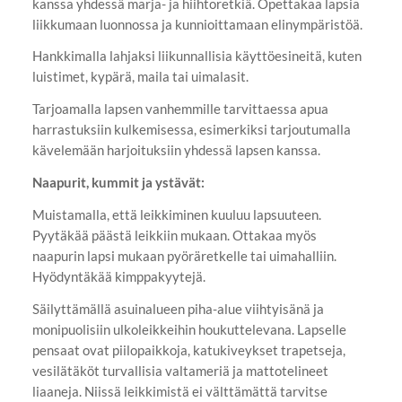
kanssa yhdessä marja- ja hiihtoretkiä. Opettakaa lapsia
liikkumaan luonnossa ja kunnioittamaan elinympäristöä.
Hankkimalla lahjaksi liikunnallisia käyttöesineitä, kuten
luistimet, kypärä, maila tai uimalasit.
Tarjoamalla lapsen vanhemmille tarvittaessa apua
harrastuksiin kulkemisessa, esimerkiksi tarjoutumalla
kävelemään harjoituksiin yhdessä lapsen kanssa.
Naapurit, kummit ja ystävät:
Muistamalla, että leikkiminen kuuluu lapsuuteen.
Pyytäkää päästä leikkiin mukaan. Ottakaa myös
naapurin lapsi mukaan pyöräretkelle tai uimahalliin.
Hyödyntäkää kimppakyytejä.
Säilyttämällä asuinalueen piha-alue viihtyisänä ja
monipuolisiin ulkoleikkeihin houkuttelevana. Lapselle
pensaat ovat piilopaikkoja, katukiveykset trapetseja,
vesilätäköt turvallisia valtameriä ja mattotelineet
liaaneja. Niissä leikkimistä ei välttämättä tarvitse