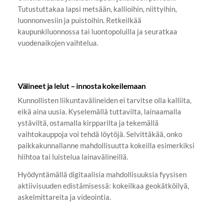
Tutustuttakaa lapsi metsään, kallioihin, niittyihin,
luonnonvesiin ja puistoihin. Retkeilkää
kaupunkiluonnossa tai luontopoluilla ja seuratkaa
vuodenaikojen vaihtelua.
Välineet ja lelut – innosta kokeilemaan
Kunnollisten liikuntavälineiden ei tarvitse olla kalliita,
eikä aina uusia. Kyselemällä tuttavilta, lainaamalla
ystäviltä, ostamalla kirpparilta ja tekemällä
vaihtokauppoja voi tehdä löytöjä. Selvittäkää, onko
paikkakunnallanne mahdollisuutta kokeilla esimerkiksi
hiihtoa tai luistelua lainavälineillä.
Hyödyntämällä digitaalisia mahdollisuuksia fyysisen
aktiivisuuden edistämisessä: kokeilkaa geokätköilyä,
askelmittareita ja videointia.