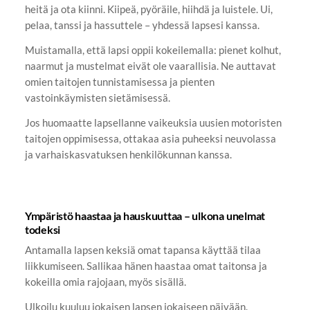
heitä ja ota kiinni. Kiipeä, pyöräile, hiihdä ja luistele. Ui,
pelaa, tanssi ja hassuttele – yhdessä lapsesi kanssa.
Muistamalla, että lapsi oppii kokeilemalla: pienet kolhut,
naarmut ja mustelmat eivät ole vaarallisia. Ne auttavat
omien taitojen tunnistamisessa ja pienten
vastoinkäymisten sietämisessä.
Jos huomaatte lapsellanne vaikeuksia uusien motoristen
taitojen oppimisessa, ottakaa asia puheeksi neuvolassa
ja varhaiskasvatuksen henkilökunnan kanssa.
Ympäristö haastaa ja hauskuuttaa – ulkona unelmat
todeksi
Antamalla lapsen keksiä omat tapansa käyttää tilaa
liikkumiseen. Sallikaa hänen haastaa omat taitonsa ja
kokeilla omia rajojaan, myös sisällä.
Ulkoilu kuuluu jokaisen lapsen jokaiseen päivään.