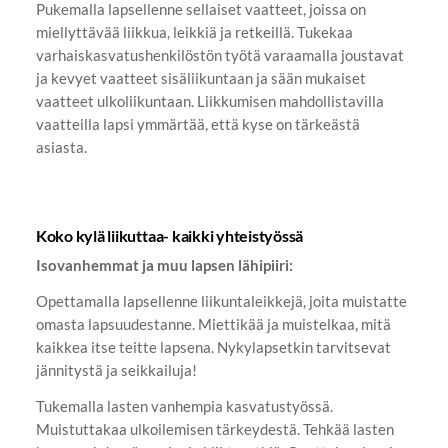
Pukemalla lapsellenne sellaiset vaatteet, joissa on
miellyttävää liikkua, leikkiä ja retkeillä. Tukekaa
varhaiskasvatushenkilöstön työtä varaamalla joustavat
ja kevyet vaatteet sisäliikuntaan ja sään mukaiset
vaatteet ulkoliikuntaan. Liikkumisen mahdollistavilla
vaatteilla lapsi ymmärtää, että kyse on tärkeästä
asiasta.
Koko kylä liikuttaa- kaikki yhteistyössä
Isovanhemmat ja muu lapsen lähipiiri:
Opettamalla lapsellenne liikuntaleikkejä, joita muistatte
omasta lapsuudestanne. Miettikää ja muistelkaa, mitä
kaikkea itse teitte lapsena. Nykylapsetkin tarvitsevat
jännitystä ja seikkailuja!
Tukemalla lasten vanhempia kasvatustyössä.
Muistuttakaa ulkoilemisen tärkeydestä. Tehkää lasten