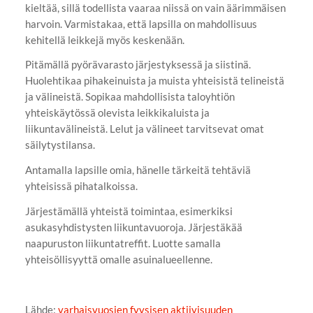
kieltää, sillä todellista vaaraa niissä on vain äärimmäisen
harvoin. Varmistakaa, että lapsilla on mahdollisuus
kehitellä leikkejä myös keskenään.
Pitämällä pyörävarasto järjestyksessä ja siistinä.
Huolehtikaa pihakeinuista ja muista yhteisistä telineistä
ja välineistä. Sopikaa mahdollisista taloyhtiön
yhteiskäytössä olevista leikkikaluista ja
liikuntavälineistä. Lelut ja välineet tarvitsevat omat
säilytystilansa.
Antamalla lapsille omia, hänelle tärkeitä tehtäviä
yhteisissä pihatalkoissa.
Järjestämällä yhteistä toimintaa, esimerkiksi
asukasyhdistysten liikuntavuoroja. Järjestäkää
naapuruston liikuntatreffit. Luotte samalla
yhteisöllisyyttä omalle asuinalueellenne.
Lähde:
varhaisvuosien fyysisen aktiivisuuden