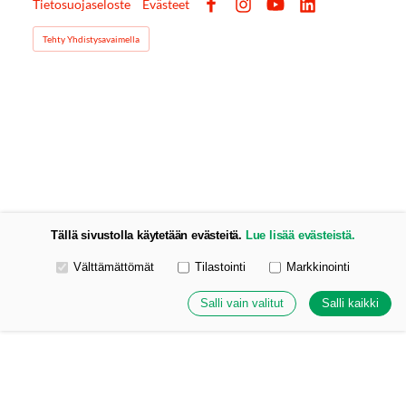
Tietosuojaseloste
Evästeet
Facebook
Instagram
YouTube
LinkedIn
Tehty Yhdistysavaimella
Tällä sivustolla käytetään evästeitä.
Lue lisää evästeistä.
Valitse käytettävät evästeet
Välttämättömät
Tilastointi
Markkinointi
Salli vain valitut
Salli kaikki