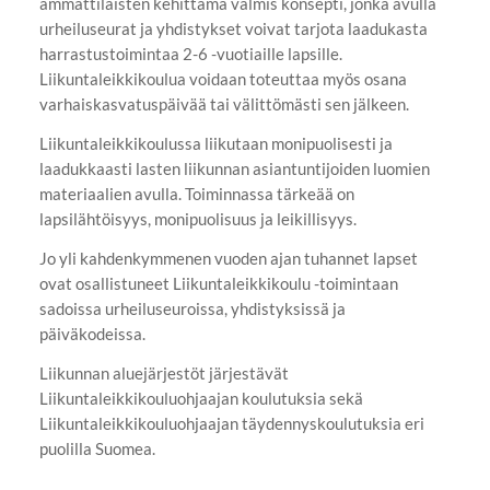
ammattilaisten kehittämä valmis konsepti, jonka avulla
urheiluseurat ja yhdistykset voivat tarjota laadukasta
harrastustoimintaa 2-6 -vuotiaille lapsille.
Liikuntaleikkikoulua voidaan toteuttaa myös osana
varhaiskasvatuspäivää tai välittömästi sen jälkeen.
Liikuntaleikkikoulussa liikutaan monipuolisesti ja
laadukkaasti lasten liikunnan asiantuntijoiden luomien
materiaalien avulla. Toiminnassa tärkeää on
lapsilähtöisyys, monipuolisuus ja leikillisyys.
Jo yli kahdenkymmenen vuoden ajan tuhannet lapset
ovat osallistuneet Liikuntaleikkikoulu -toimintaan
sadoissa urheiluseuroissa, yhdistyksissä ja
päiväkodeissa.
Liikunnan aluejärjestöt järjestävät
Liikuntaleikkikouluohjaajan koulutuksia sekä
Liikuntaleikkikouluohjaajan täydennyskoulutuksia eri
puolilla Suomea.