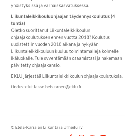
yhdistyksissä ja varhaiskasvatuksessa.
Liikuntaleikkikouluohjaajan täydennyskoulutus (4
tuntia)
Oletko suorittanut Liikuntaleikkikoulun
ohjaajakoulutuksen ennen vuotta 2018? Koulutus
uudistettiin vuoden 2018 aikana ja nykyään
Liikuntaleikkikouluun kuuluu toimintamalleja kolmelle
ikäluokalle. Tule syventämään osaamistasi ja hakemaan
päivitetty ohjaajakansio.
EKLU järjestää Liikuntaleikkikoulun ohjaajakoulutuksia.
tiedustelut lasse.heiskanen@eklu.fi
©
Etelä-Karjalan Liikunta ja Urheilu ry