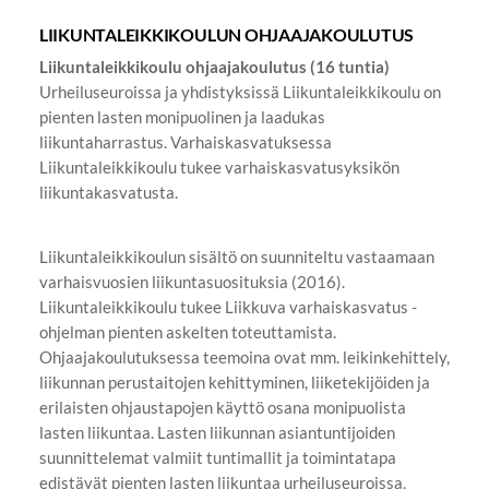
LIIKUNTALEIKKIKOULUN OHJAAJAKOULUTUS
Liikuntaleikkikoulu ohjaajakoulutus (16 tuntia)
Urheiluseuroissa ja yhdistyksissä Liikuntaleikkikoulu on
pienten lasten monipuolinen ja laadukas
liikuntaharrastus. Varhaiskasvatuksessa
Liikuntaleikkikoulu tukee varhaiskasvatusyksikön
liikuntakasvatusta.
Liikuntaleikkikoulun sisältö on suunniteltu vastaamaan
varhaisvuosien liikuntasuosituksia (2016).
Liikuntaleikkikoulu tukee Liikkuva varhaiskasvatus -
ohjelman pienten askelten toteuttamista.
Ohjaajakoulutuksessa teemoina ovat mm. leikinkehittely,
liikunnan perustaitojen kehittyminen, liiketekijöiden ja
erilaisten ohjaustapojen käyttö osana monipuolista
lasten liikuntaa. Lasten liikunnan asiantuntijoiden
suunnittelemat valmiit tuntimallit ja toimintatapa
edistävät pienten lasten liikuntaa urheiluseuroissa,