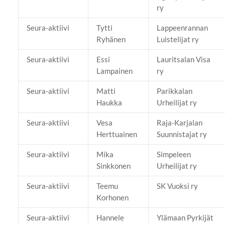
ry
Seura-aktiivi
Tytti
Lappeenrannan
Ryhänen
Luistelijat ry
Seura-aktiivi
Essi
Lauritsalan Visa
Lampainen
ry
Seura-aktiivi
Matti
Parikkalan
Haukka
Urheilijat ry
Seura-aktiivi
Vesa
Raja-Karjalan
Herttuainen
Suunnistajat ry
Seura-aktiivi
Mika
Simpeleen
Sinkkonen
Urheilijat ry
Seura-aktiivi
Teemu
SK Vuoksi ry
Korhonen
Seura-aktiivi
Hannele
Ylämaan Pyrkijät