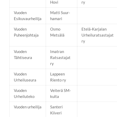
Hovi
ry
Vuoden
Matti Suur-
Esikuvaurheilija
hamari
Vuoden
Osmo
Etelä-Karjalan
Puheenjohtaja
Metsälä
Urheiluratsastajat
ry
Vuoden
Imatran
Tähtiseura
Ratsastajat
ry
Vuoden
Lappeen
Urheiluseura
Riento ry
Vuoden
Veiterä SM-
Urheiluteko
kulta
Vuoden urheilija
Santeri
Kiiveri