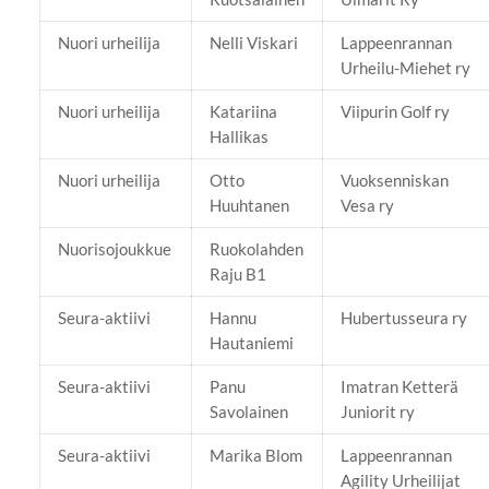
Nuori urheilija
Nelli Viskari
Lappeenrannan
Urheilu-Miehet ry
Nuori urheilija
Katariina
Viipurin Golf ry
Hallikas
Nuori urheilija
Otto
Vuoksenniskan
Huuhtanen
Vesa ry
Nuorisojoukkue
Ruokolahden
Raju B1
Seura-aktiivi
Hannu
Hubertusseura ry
Hautaniemi
Seura-aktiivi
Panu
Imatran Ketterä
Savolainen
Juniorit ry
Seura-aktiivi
Marika Blom
Lappeenrannan
Agility Urheilijat