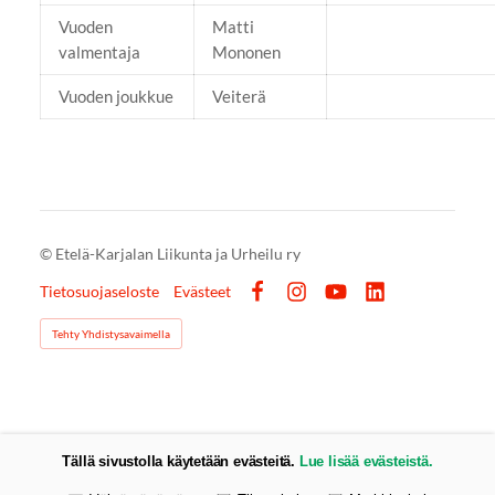
Vuoden
Matti
valmentaja
Mononen
Vuoden joukkue
Veiterä
©
Etelä-Karjalan Liikunta ja Urheilu ry
Tietosuojaseloste
Evästeet
Facebook
Instagram
YouTube
LinkedIn
Tehty Yhdistysavaimella
Tällä sivustolla käytetään evästeitä.
Lue lisää evästeistä.