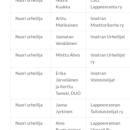
Nuori urheilija
Noora
Catz
Kuukka
Lappeenranta ry
Nuori urheilija
Arttu
Imatran
Matikainen
Moottorikerho ry
Nuori urheilija
Joonatan
Imatran Urheilijat
Venäläinen
Nuori urheilija
Minttu Ahvo
Imatran Urheilijat
ry
Nuori urheilija
Erika
Imatran
Järveläinen
Voimistelijat
ja Kerttu
Tamski, DUO
Nuori urheilija
Janna
Lappeenrannan
Jyrkinen
Taitoluistelijat ry
Nuori urheilija
Aino
Lappeenrannan
Ruotsalainen
Uimarit Ry