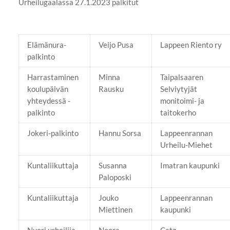
Urheilugaalassa 27.1.2023 palkitut
Elämänura-
Veijo Pusa
Lappeen Riento ry
palkinto
Harrastaminen
Minna
Taipalsaaren
koulupäivän
Rausku
Selviytyjät
yhteydessä -
monitoimi- ja
palkinto
taitokerho
Jokeri-palkinto
Hannu Sorsa
Lappeenrannan
Urheilu-Miehet
Kuntaliikuttaja
Susanna
Imatran kaupunki
Paloposki
Kuntaliikuttaja
Jouko
Lappeenrannan
Miettinen
kaupunki