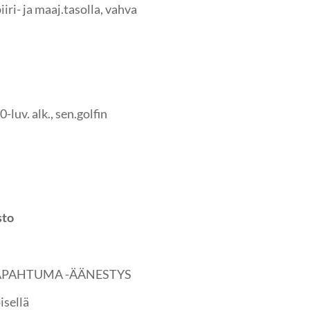
iri- ja maaj.tasolla, vahva
-luv. alk., sen.golfin
sto
APAHTUMA -ÄÄNESTYS
sellä