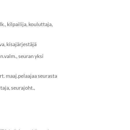
., kilpailija, kouluttaja,
a, kisajärjestäjä
n.valm., seuran yksi
rt. maaj.pelaajaa seurasta
ja, seurajoht.,