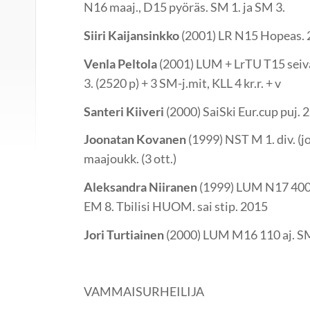
N16 maaj., D15 pyöräs. SM 1. ja SM 3.
Siiri Kaijansinkko
(2001) LR N15 Hopeas. 2.
Venla Peltola
(2001) LUM + LrTU T15 seivä
3. (2520 p) + 3 SM-j.mit, KLL 4 kr.r. + v
Santeri Kiiveri
(2000) SaiSki Eur.cup puj. 2.
Joonatan Kovanen
(1999) NST M 1. div. (jo
maajoukk. (3 ott.)
Aleksandra Niiranen
(1999) LUM N17 400 
EM 8. Tbilisi HUOM. sai stip. 2015
Jori Turtiainen
(2000) LUM M16 110 aj. SM
VAMMAISURHEILIJA