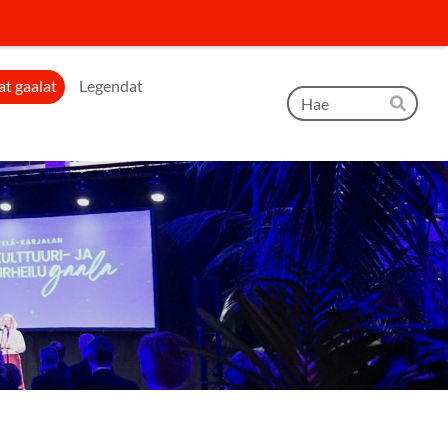
t gaalat
Legendat
Hak
Hae