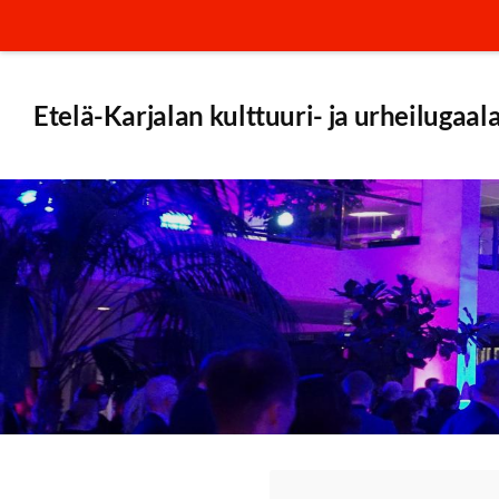
Siirry
sivun
sisältöön
Etelä-Karjalan kulttuuri- ja urheilugaal