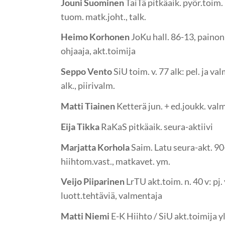
Jouni Suominen
TaiTä pitkäaik. pyör.toim. 
tuom. matk.joht., talk.
Heimo Korhonen
JoKu hall. 86-13, painonn.
ohjaaja, akt.toimija
Seppo Vento
SiU toim. v. 77 alk: pel. ja val
alk., piirivalm.
Matti Tiainen
Ketterä jun. + ed.joukk. val
Eija Tikka
RaKaS pitkäaik. seura-aktiivi
Marjatta Korhola
Saim. Latu seura-akt. 90-
hiihtom.vast., matkavet. ym.
Veijo Piiparinen
LrTU akt.toim. n. 40 v: pj.
luott.tehtäviä, valmentaja
Matti Niemi
E-K Hiihto / SiU akt.toimija yli 