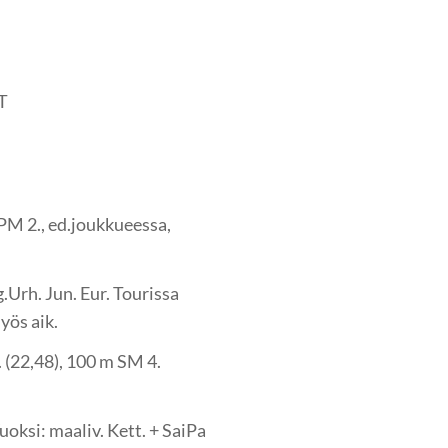
T
PM 2., ed.joukkueessa,
.Urh. Jun. Eur. Tourissa
yös aik.
 (22,48), 100 m SM 4.
uoksi: maaliv. Kett. + SaiPa