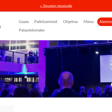
« Sivuston etusivulle
Gaala
Palkitsemiset
Ohjelma
Menu
Aiemma
a
Palautelomake