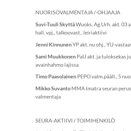
NUORISOVALMENTAJA /-OHJAAJA
Suvi-Tuuli Skyttä
Wuoks. Ag.Urh. akt. 03 alk
hall. vpj., talkoovast., leiriaktiivi
Jenni Kinnunen
YP akt. nu ohj., YU-vastaav
Sami Muukkonen
PaU akt. ja tuloksekas ju
avainhahmo lajissa
Timo Paasolainen
PEPO valm.pääll., 5 nuo
Mikko Suvanto
MMA Imatra seuran perusta
valmentaja
SEURA-AKTIIVI / TOIMIHENKILÖ