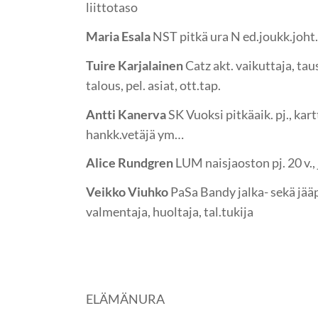
liittotaso
Maria Esala
NST pitkä ura N ed.joukk.joht.
Tuire Karjalainen
Catz akt. vaikuttaja, ta
talous, pel. asiat, ott.tap.
Antti Kanerva
SK Vuoksi pitkäaik. pj., kartt
hankk.vetäjä ym…
Alice Rundgren
LUM naisjaoston pj. 20 v., 
Veikko Viuhko
PaSa Bandy jalka- sekä jääp
valmentaja, huoltaja, tal.tukija
ELÄMÄNURA