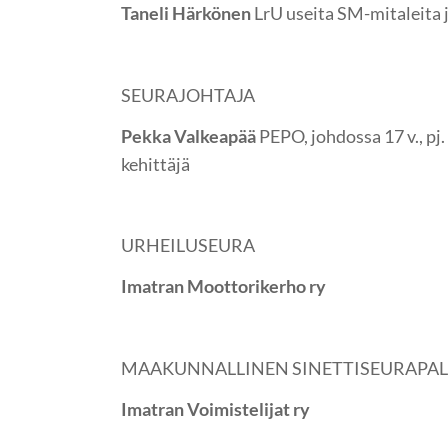
Taneli Härkönen
LrU useita SM-mitaleita j
SEURAJOHTAJA
Pekka Valkeapää
PEPO, johdossa 17 v., pj
kehittäjä
URHEILUSEURA
Imatran Moottorikerho ry
MAAKUNNALLINEN SINETTISEURAPA
Imatran Voimistelijat ry