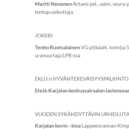
Martti Nenonen
Artami pel., valm. seura-pi
lentop.vaikuttaja
JOKERI
Tenho Ruotsalainen
VG pitkäaik. toimija 50
uranuurtaja LPR:ssa
EKLU:n HYVÄNTEKEVÄISYYSPALKINTO
Etelä-Karjalan keskussairaalan lastenosa
VUODEN SYKÄHDYTTÄVIN URHEILUT
Karjalan kovin –kisa
Lappeenrannan Kimpi