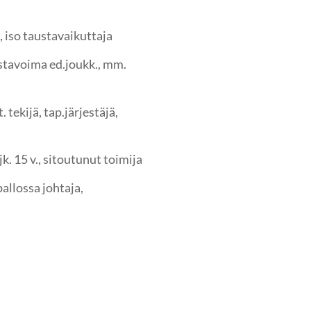
, iso taustavaikuttaja
ustavoima ed.joukk., mm.
. tekijä, tap.järjestäjä,
jk. 15 v., sitoutunut toimija
allossa johtaja,