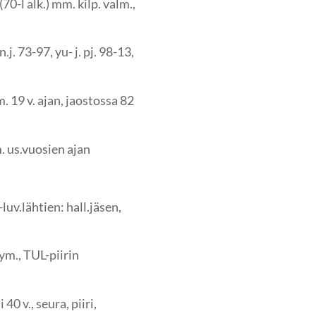
(70-l alk.) mm. kilp. valm.,
j. 73-97, yu- j. pj. 98-13,
m. 19 v. ajan, jaostossa 82
m. us.vuosien ajan
luv.lähtien: hall.jäsen,
 ym., TUL-piirin
40 v., seura, piiri,