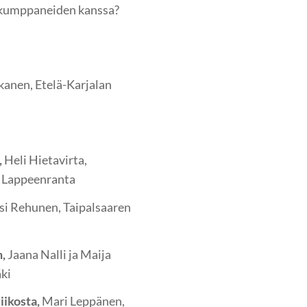
ökumppaneiden kanssa?
kanen, Etelä-Karjalan
,
Heli Hietavirta,
, Lappeenranta
si Rehunen, Taipalsaaren
n,
Jaana Nalli ja Maija
ki
iikosta,
Mari Leppänen,