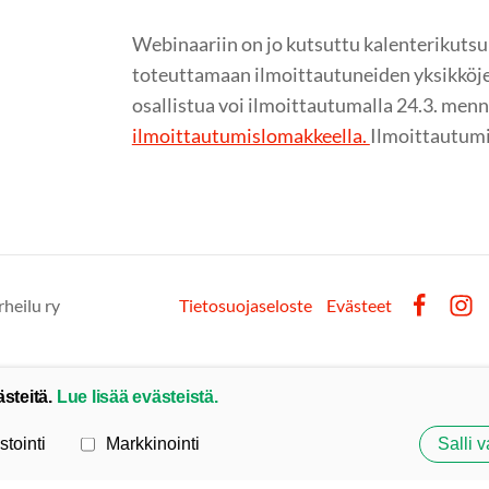
Webinaariin on jo kutsuttu kalenterikutsul
toteuttamaan ilmoittautuneiden yksikköje
osallistua voi ilmoittautumalla 24.3. men
ilmoittautumislomakkeella.
Ilmoittautumi
rheilu ry
Tietosuojaseloste
Evästeet
Facebook
Inst
ästeitä.
Lue lisää evästeistä.
stointi
Markkinointi
Salli v