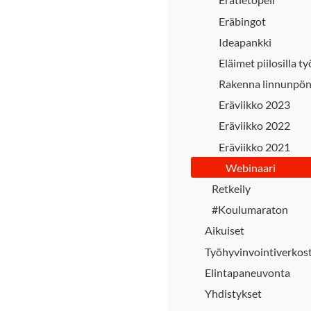
Eräbingot
Ideapankki
Eläimet piilosilla t
Rakenna linnunpön
Eräviikko 2023
Eräviikko 2022
Eräviikko 2021
Webinaari
Retkeily
#Koulumaraton
Aikuiset
Työhyvinvointiverkos
Elintapaneuvonta
Yhdistykset