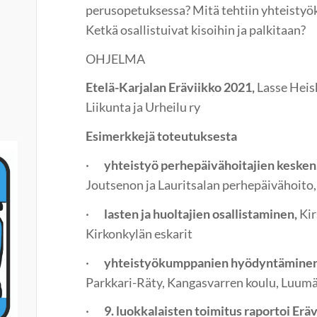
perusopetuksessa? Mitä tehtiin yhteisty
Ketkä osallistuivat kisoihin ja palkitaan?
OHJELMA
Etelä-Karjalan Eräviikko 2021,
Lasse Heis
Liikunta ja Urheilu ry
Esimerkkejä toteutuksesta
·
yhteistyö perhepäivähoitajien kesken
Joutsenon ja Lauritsalan perhepäivähoito
·
lasten ja huoltajien osallistaminen,
Kir
Kirkonkylän eskarit
·
yhteistyökumppanien hyödyntämine
Parkkari-Räty, Kangasvarren koulu, Luumä
·
9. luokkalaisten toimitus raportoi Eräv