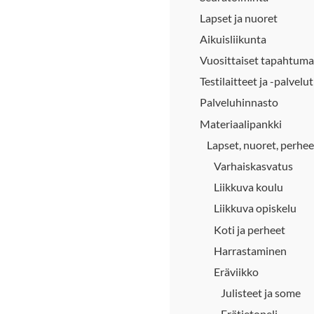
Lapset ja nuoret
Aikuisliikunta
Vuosittaiset tapahtuma
Testilaitteet ja -palvelut
Palveluhinnasto
Materiaalipankki
Lapset, nuoret, perhee
Varhaiskasvatus
Liikkuva koulu
Liikkuva opiskelu
Koti ja perheet
Harrastaminen
Eräviikko
Julisteet ja some
Erätietopeli