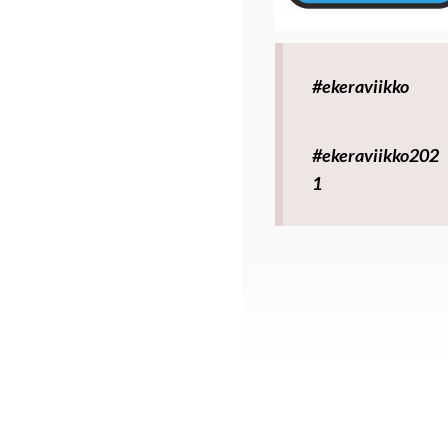
#ekeraviikko
#ekeraviikko202
1