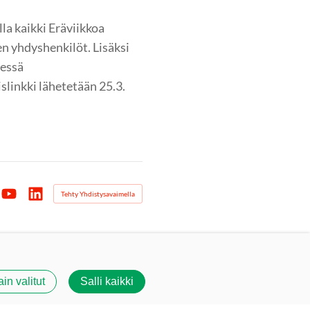
la kaikki Eräviikkoa
n yhdyshenkilöt. Lisäksi
nessä
slinkki lähetetään 25.3.
Tehty Yhdistysavaimella
agram
YouTube
LinkedIn
ain valitut
Salli kaikki