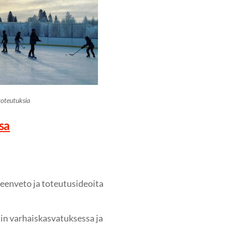
oteutuksia
sa
teenveto ja toteutusideoita
iin varhaiskasvatuksessa ja