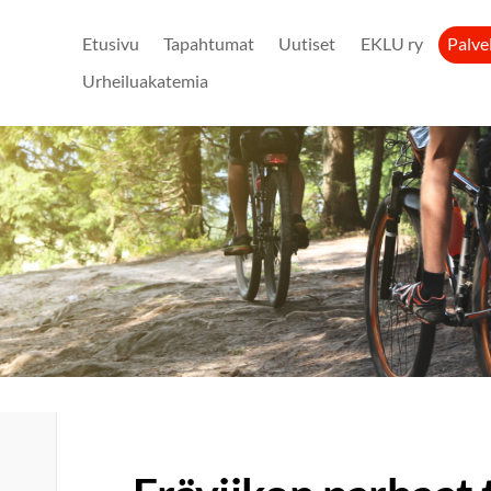
Etusivu
Tapahtumat
Uutiset
EKLU ry
Palve
Urheiluakatemia