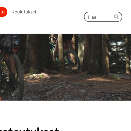
lut
Koulutukset
Hak
Hae