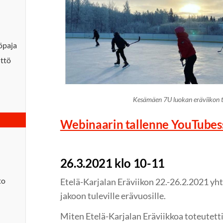
yöpaja
ttö
Kesämäen 7U luokan eräviikon t
Webinaarin tallenne YouTubes
26.3.2021 klo 10-11
to
Etelä-Karjalan Eräviikon 22.-26.2.2021 yh
jakoon tuleville erävuosille.
Miten Etelä-Karjalan Eräviikkoa toteutett