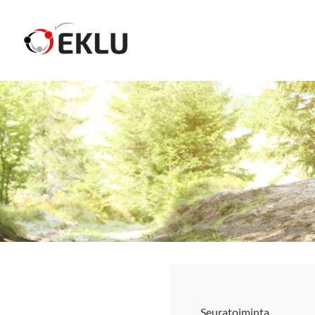
Siirry
sivun
Etelä-Karjalan Liikunta ja Urheilu ry
sisältöön
Seuratoiminta