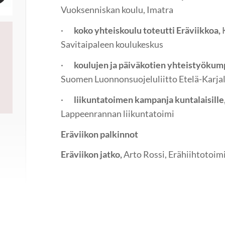
Vuoksenniskan koulu, Imatra
·
koko yhteiskoulu toteutti Eräviikkoa,
Savitaipaleen koulukeskus
·
koulujen ja päiväkotien yhteistyökum
Suomen Luonnonsuojeluliitto Etelä-Karja
·
liikuntatoimen kampanja kuntalaisille
Lappeenrannan liikuntatoimi
Eräviikon palkinnot
Eräviikon jatko,
Arto Rossi, Erähiihtotoim