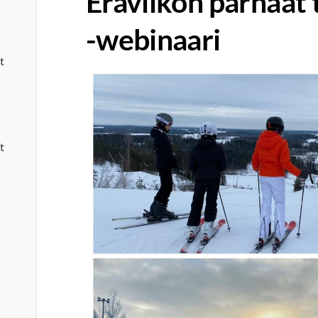
Eräviikon parhaat
-webinaari
t
t