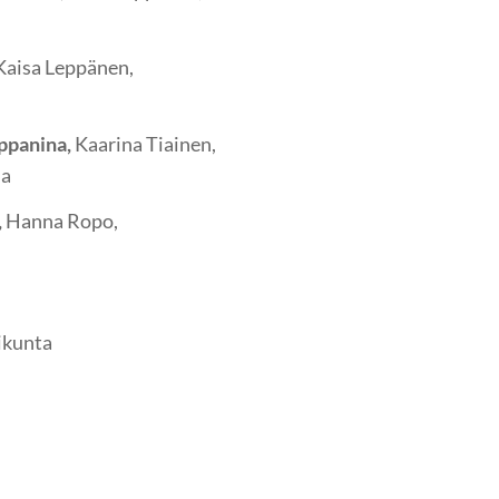
Kaisa Leppänen,
ppanina,
Kaarina Tiainen,
la
,
Hanna Ropo,
ikunta