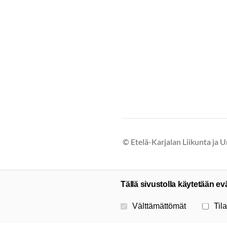
©
Etelä-Karjalan Liikunta ja U
Tällä sivustolla käytetään ev
Valitse käytettävät evästeet
Välttämättömät
Tila