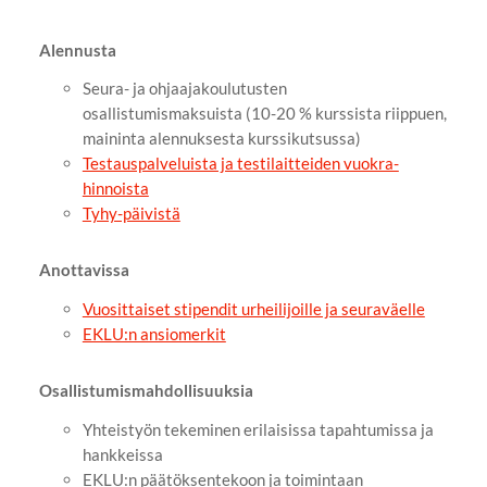
Alennusta
Seura- ja ohjaajakoulutusten
osallistumismaksuista (10-20 % kurssista riippuen,
maininta alennuksesta kurssikutsussa)
Testauspalveluista ja testilaitteiden vuokra-
hinnoista
Tyhy-päivistä
Anottavissa
Vuosittaiset stipendit urheilijoille ja seuraväelle
EKLU:n ansiomerkit
Osallistumismahdollisuuksia
Yhteistyön tekeminen erilaisissa tapahtumissa ja
hankkeissa
EKLU:n päätöksentekoon ja toimintaan