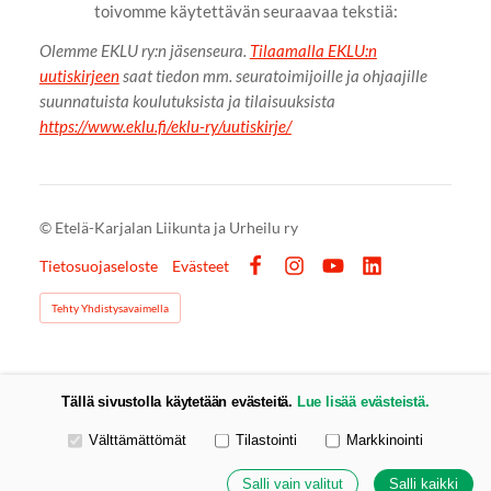
toivomme käytettävän seuraavaa tekstiä:
Olemme EKLU ry:n jäsenseura.
Tilaamalla EKLU:n
uutiskirjeen
saat tiedon mm. seuratoimijoille ja ohjaajille
suunnatuista koulutuksista ja tilaisuuksista
https://www.eklu.fi/eklu-ry/uutiskirje/
©
Etelä-Karjalan Liikunta ja Urheilu ry
Tietosuojaseloste
Evästeet
Facebook
Instagram
YouTube
LinkedIn
Tehty Yhdistysavaimella
Tällä sivustolla käytetään evästeitä.
Lue lisää evästeistä.
Valitse käytettävät evästeet
Välttämättömät
Tilastointi
Markkinointi
Salli vain valitut
Salli kaikki