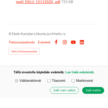
malli_EKLU_12112020_.pdf
725 KB
©
Etelä-Karjalan Liikunta ja Urheilu ry
Tietosuojaseloste
Evästeet
Facebook
Instagram
YouTube
LinkedIn
Tehty Yhdistysavaimella
Tällä sivustolla käytetään evästeitä.
Lue lisää evästeistä.
Valitse käytettävät evästeet
Välttämättömät
Tilastointi
Markkinointi
Salli vain valitut
Salli kaikki