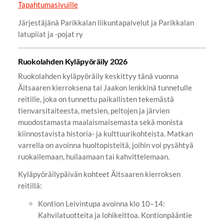
Tapahtumasivuille
Järjestäjänä Parikkalan liikuntapalvelut ja Parikkalan
latupiiat ja -pojat ry
Ruokolahden Kyläpyöräily 2026
Ruokolahden kyläpyöräily keskittyy tänä vuonna
Äitsaaren kierroksena tai Jaakon lenkkinä tunnetulle
reitille, joka on tunnettu paikallisten tekemästä
tienvarsitaiteesta, metsien, peltojen ja järvien
muodostamasta maalaismaisemasta sekä monista
kiinnostavista historia- ja kulttuurikohteista. Matkan
varrella on avoinna huoltopisteitä, joihin voi pysähtyä
ruokailemaan, huilaamaan tai kahvittelemaan.
Kyläpyöräilypäivän kohteet Äitsaaren kierroksen
reitillä:
Kontion Leivintupa avoinna klo 10–14:
Kahvilatuotteita ja lohikeittoa. Kontionpääntie