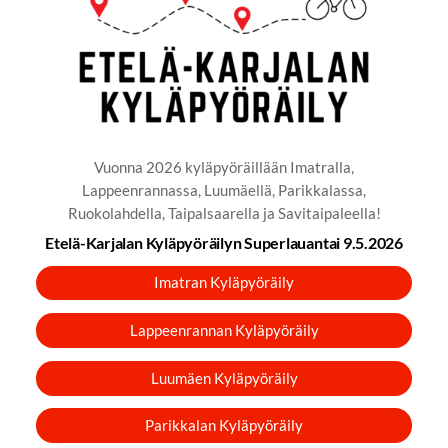
Vuonna 2026 kyläpyöräillään Imatralla,
Lappeenrannassa, Luumäellä, Parikkalassa,
Ruokolahdella, Taipalsaarella ja Savitaipaleella!
Etelä-Karjalan Kyläpyöräilyn Superlauantai 9.5.2026
Imatran Kyläpyöräily
Lappeenrannan Kyläpyöräily
Luumäen Kyläpyöräily
Parikkalan Kyläpyöräily