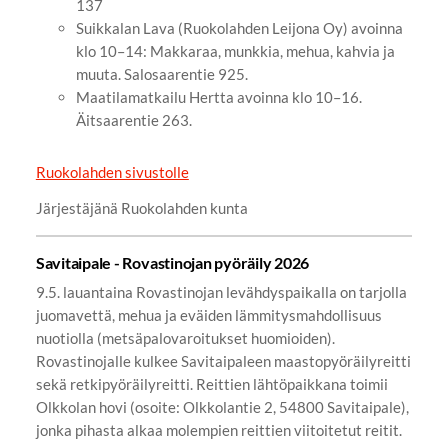
137
Suikkalan Lava (Ruokolahden Leijona Oy) avoinna
klo 10–14: Makkaraa, munkkia, mehua, kahvia ja
muuta. Salosaarentie 925.
Maatilamatkailu Hertta avoinna klo 10–16.
Äitsaarentie 263.
Ruokolahden sivustolle
Järjestäjänä Ruokolahden kunta
Savitaipale - Rovastinojan pyöräily 2026
9.5. lauantaina Rovastinojan levähdyspaikalla on tarjolla
juomavettä, mehua ja eväiden lämmitysmahdollisuus
nuotiolla (metsäpalovaroitukset huomioiden).
Rovastinojalle kulkee Savitaipaleen maastopyöräilyreitti
sekä retkipyöräilyreitti. Reittien lähtöpaikkana toimii
Olkkolan hovi (osoite: Olkkolantie 2, 54800 Savitaipale),
jonka pihasta alkaa molempien reittien viitoitetut reitit.