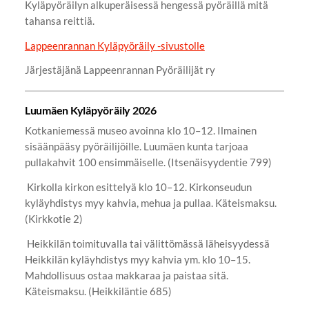
Kyläpyöräilyn alkuperäisessä hengessä pyöräillä mitä
tahansa reittiä.
Lappeenrannan Kyläpyöräily -sivustolle
Järjestäjänä Lappeenrannan Pyöräilijät ry
Luumäen Kyläpyöräily 2026
Kotkaniemessä museo avoinna klo 10–12. Ilmainen
sisäänpääsy pyöräilijöille. Luumäen kunta tarjoaa
pullakahvit 100 ensimmäiselle. (Itsenäisyydentie 799)
Kirkolla kirkon esittelyä klo 10–12. Kirkonseudun
kyläyhdistys myy kahvia, mehua ja pullaa. Käteismaksu.
(Kirkkotie 2)
Heikkilän toimituvalla tai välittömässä läheisyydessä
Heikkilän kyläyhdistys myy kahvia ym. klo 10–15.
Mahdollisuus ostaa makkaraa ja paistaa sitä.
Käteismaksu. (Heikkiläntie 685)