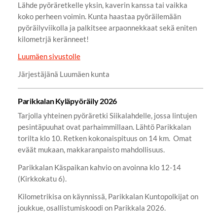
Lähde pyöräretkelle yksin, kaverin kanssa tai vaikka
koko perheen voimin. Kunta haastaa pyöräilemään
pyöräilyviikolla ja palkitsee arpaonnekkaat sekä eniten
kilometrjä keränneet!
Luumäen sivustolle
Järjestäjänä Luumäen kunta
Parikkalan Kyläpyöräily 2026
Tarjolla yhteinen pyöräretki Siikalahdelle, jossa lintujen
pesintäpuuhat ovat parhaimmillaan. Lähtö Parikkalan
torilta klo 10. Retken kokonaispituus on 14 km. Omat
eväät mukaan, makkaranpaisto mahdollisuus.
Parikkalan Käspaikan kahvio on avoinna klo 12-14
(Kirkkokatu 6).
Kilometrikisa on käynnissä, Parikkalan Kuntopolkijat on
joukkue, osallistumiskoodi on Parikkala 2026.