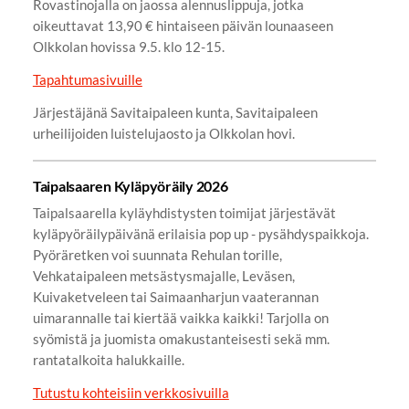
Rovastinojalla on jaossa alennuslippuja, jotka
oikeuttavat 13,90 € hintaiseen päivän lounaaseen
Olkkolan hovissa 9.5. klo 12-15.
Tapahtumasivuille
Järjestäjänä Savitaipaleen kunta, Savitaipaleen
urheilijoiden luistelujaosto ja Olkkolan hovi.
Taipalsaaren Kyläpyöräily 2026
Taipalsaarella kyläyhdistysten toimijat järjestävät
kyläpyöräilypäivänä erilaisia pop up - pysähdyspaikkoja.
Pyöräretken voi suunnata Rehulan torille,
Vehkataipaleen metsästysmajalle, Leväsen,
Kuivaketveleen tai Saimaanharjun vaaterannan
uimarannalle tai kiertää vaikka kaikki! Tarjolla on
syömistä ja juomista omakustanteisesti sekä mm.
rantatalkoita halukkaille.
Tutustu kohteisiin verkkosivuilla