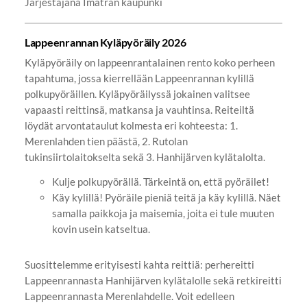
Järjestäjänä Imatran kaupunki
Lappeenrannan Kyläpyöräily 2026
Kyläpyöräily on lappeenrantalainen rento koko perheen
tapahtuma, jossa kierrellään Lappeenrannan kylillä
polkupyöräillen. Kyläpyöräilyssä jokainen valitsee
vapaasti reittinsä, matkansa ja vauhtinsa. Reiteiltä
löydät arvontataulut kolmesta eri kohteesta: 1.
Merenlahden tien päästä, 2. Rutolan
tukinsiirtolaitokselta sekä 3. Hanhijärven kylätalolta.
Kulje polkupyörällä. Tärkeintä on, että pyöräilet!
Käy kylillä! Pyöräile pieniä teitä ja käy kylillä. Näet
samalla paikkoja ja maisemia, joita ei tule muuten
kovin usein katseltua.
Suosittelemme erityisesti kahta reittiä: perhereitti
Lappeenrannasta Hanhijärven kylätalolle sekä retkireitti
Lappeenrannasta Merenlahdelle. Voit edelleen