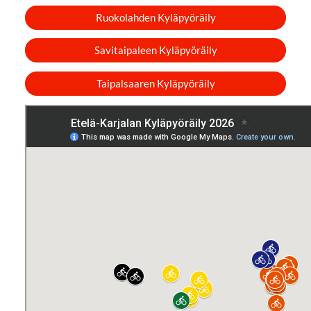
Ruokolahden Kyläpyöräily
Savitaipaleen Kyläpyöräily
Taipalsaaren Kyläpyöräily