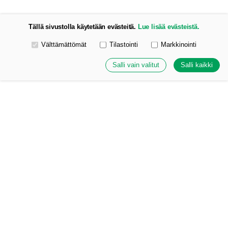
Tällä sivustolla käytetään evästeitä.
Lue lisää evästeistä.
Valitse käytettävät evästeet
Välttämättömät
Tilastointi
Markkinointi
Salli vain valitut
Salli kaikki