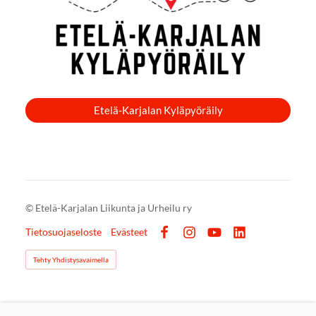
Etelä-Karjalan Kyläpyöräily
©
Etelä-Karjalan Liikunta ja Urheilu ry
Tietosuojaseloste
Evästeet
Facebook
Instagram
YouTube
LinkedIn
Tehty Yhdistysavaimella