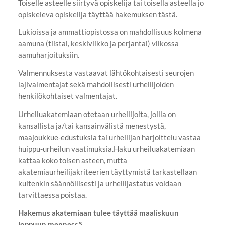
Toiselle asteelle siirtyvä opiskelija tai toisella asteella jo
opiskeleva opiskelija täyttää hakemuksen tästä.
Lukioissa ja ammattiopistossa on mahdollisuus kolmena
aamuna (tiistai, keskiviikko ja perjantai) viikossa
aamuharjoituksiin.
Valmennuksesta vastaavat lähtökohtaisesti seurojen
lajivalmentajat sekä mahdollisesti urheilijoiden
henkilökohtaiset valmentajat.
Urheiluakatemiaan otetaan urheilijoita, joilla on
kansallista ja/tai kansainvälistä menestystä,
maajoukkue-edustuksia tai urheilijan harjoittelu vastaa
huippu-urheilun vaatimuksia.Haku urheiluakatemiaan
kattaa koko toisen asteen, mutta
akatemiaurheilijakriteerien täyttymistä tarkastellaan
kuitenkin säännöllisesti ja urheilijastatus voidaan
tarvittaessa poistaa.
Hakemus akatemiaan tulee täyttää maaliskuun
loppuun mennessä.