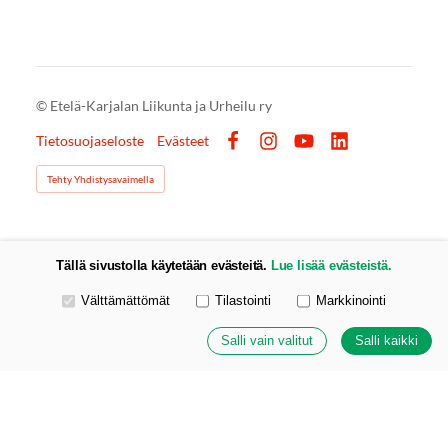
©
Etelä-Karjalan Liikunta ja Urheilu ry
Tietosuojaseloste
Evästeet
Facebook
Instagram
YouTube
LinkedIn
Tehty Yhdistysavaimella
Tällä sivustolla käytetään evästeitä.
Lue lisää evästeistä.
Valitse käytettävät evästeet
Välttämättömät
Tilastointi
Markkinointi
Salli vain valitut
Salli kaikki