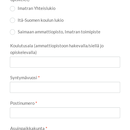
Imatran Yhteislukio
Itä-Suomen koulun lukio
Saimaan ammattiopisto, Imatran toimipiste
Koulutusala (ammattiopistoon hakevalla/siellä jo
opiskelevalla)
Syntymävuosi
*
Postinumero
*
Asuinpaikkakunta
*