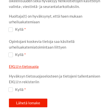
oikeellisuuden sekä hyväksyy henkilötietojen käsittelyn
valinta-, viestintä- ja seurantatarkoituksiin.
Huoltaja(t) on hyväksynyt, että haen mukaan
urheiluakatemiaan
Kyllä
*
Opintojani koskevia tietoja saa käsitellä
urheiluakatemiatoimintaan liittyen
Kyllä
*
EKLU:n tietosuoja
Hyväksyn tietosuojaselosteen ja tietojeni tallentamisen
EKLU:n rekisteriin
Kyllä
*
Lähetä lomake