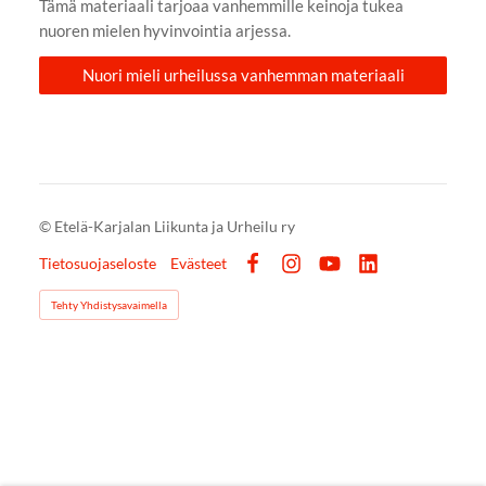
Tämä materiaali tarjoaa vanhemmille keinoja tukea
nuoren mielen hyvinvointia arjessa.
Nuori mieli urheilussa vanhemman materiaali
©
Etelä-Karjalan Liikunta ja Urheilu ry
Tietosuojaseloste
Evästeet
Facebook
Instagram
YouTube
LinkedIn
Tehty Yhdistysavaimella