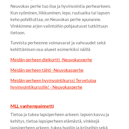
Neuvokas perhe tuo iloa ja hyvinvointia perhearkeen.
Kun syöminen, liikkuminen, lepo, ruutuaika tai lapsen
keho pohdituttaa, on Neuvokas perhe apunanne.
Vinkkimme arjen valintoihin pohjautuvat tutkittuun
tietoon.
Tunnista perheenne voimavarat ja vahvuudet sekä
kehittämisen osa-alueet esimerkiksi näillä
Meidän perheen digikortti -Neuvokasperhe
Meidän perheen tähti -Neuvokasperhe
Meidän perheen hyvinvointikurssi Tervetuloa
hyvinvointikurssille! - Neuvokasperhe
MLL vanhempainnetti
Tietoa ja tukea lapsiperheen arkeen: lapsen kasvu ja
kehitys, tietoa lapsiperheen elämästä, vinkkejä
lapsiperheen arkeen, tukea huoliin ja kriiseihin sekä