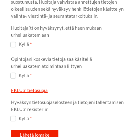
suostumusta. Huoltaja vahvistaa annettujen tietojen
oikeellisuuden sekä hyväksyy henkilötietojen käsittelyn
valinta-, viestintä- ja seurantatarkoituksiin.
Huoltaja(t) on hyväksynyt, että haen mukaan
urheiluakatemiaan
Kyllä
*
Opintojani koskevia tietoja saa käsitellä
urheiluakatemiatoimintaan liittyen
Kyllä
*
EKLU:n tietosuoja
Hyväksyn tietosuojaselosteen ja tietojeni tallentamisen
EKLU:n rekisteriin
Kyllä
*
Lähetä lomake