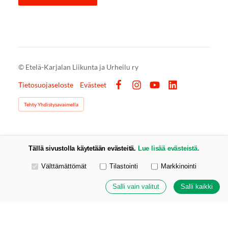
©
Etelä-Karjalan Liikunta ja Urheilu ry
Tietosuojaseloste
Evästeet
Facebook
Instagram
YouTube
LinkedIn
Tehty Yhdistysavaimella
Tällä sivustolla käytetään evästeitä.
Lue lisää evästeistä.
Valitse käytettävät evästeet
Välttämättömät
Tilastointi
Markkinointi
Salli vain valitut
Salli kaikki