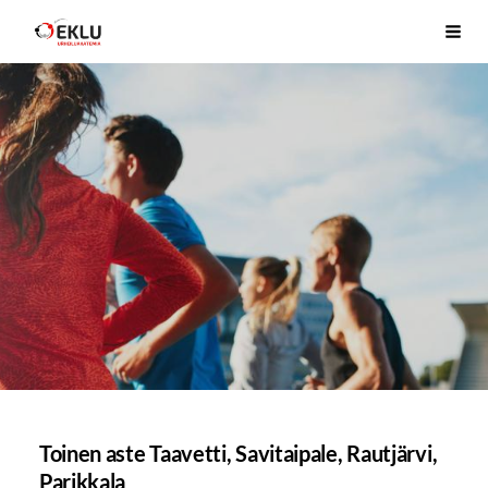
Siirry
Etelä-Karjalan Liikunta ja Urheilu ry
Haku
sivun
sisältöön
Toinen aste Taavetti, Savitaipale, Rautjärvi,
Parikkala