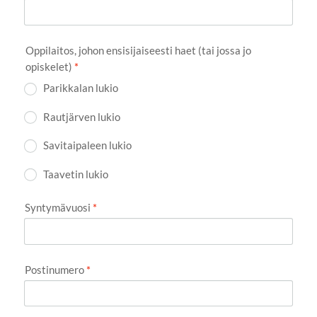
Oppilaitos, johon ensisijaiseesti haet (tai jossa jo
opiskelet)
*
Parikkalan lukio
Rautjärven lukio
Savitaipaleen lukio
Taavetin lukio
Syntymävuosi
*
Postinumero
*