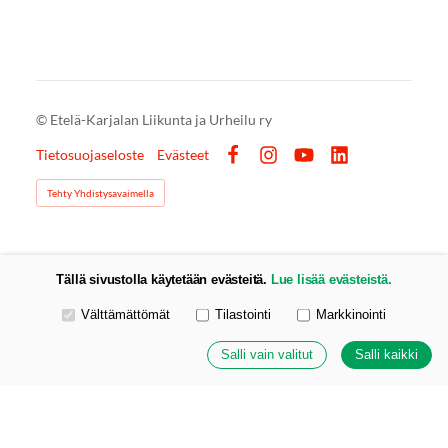
©
Etelä-Karjalan Liikunta ja Urheilu ry
Tietosuojaseloste
Evästeet
Facebook
Instagram
YouTube
LinkedIn
Tehty Yhdistysavaimella
Tällä sivustolla käytetään evästeitä.
Lue lisää evästeistä.
Valitse käytettävät evästeet
Välttämättömät
Tilastointi
Markkinointi
Salli vain valitut
Salli kaikki