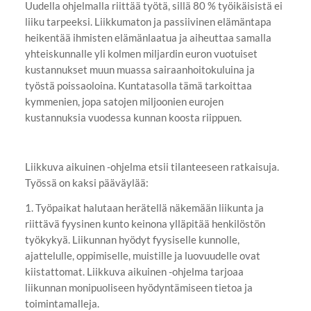
Uudella ohjelmalla riittää työtä, sillä 80 % työikäisistä ei
liiku tarpeeksi. Liikkumaton ja passiivinen elämäntapa
heikentää ihmisten elämänlaatua ja aiheuttaa samalla
yhteiskunnalle yli kolmen miljardin euron vuotuiset
kustannukset muun muassa sairaanhoitokuluina ja
työstä poissaoloina. Kuntatasolla tämä tarkoittaa
kymmenien, jopa satojen miljoonien eurojen
kustannuksia vuodessa kunnan koosta riippuen.
Liikkuva aikuinen -ohjelma etsii tilanteeseen ratkaisuja.
Työssä on kaksi pääväylää:
1. Työpaikat halutaan herätellä näkemään liikunta ja
riittävä fyysinen kunto keinona ylläpitää henkilöstön
työkykyä. Liikunnan hyödyt fyysiselle kunnolle,
ajattelulle, oppimiselle, muistille ja luovuudelle ovat
kiistattomat. Liikkuva aikuinen -ohjelma tarjoaa
liikunnan monipuoliseen hyödyntämiseen tietoa ja
toimintamalleja.