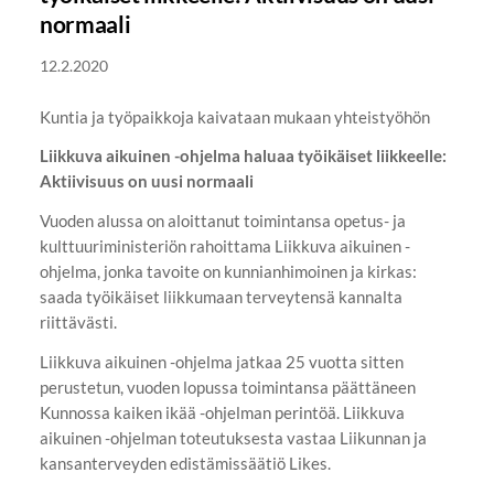
normaali
12.2.2020
Kuntia ja työpaikkoja kaivataan mukaan yhteistyöhön
Liikkuva aikuinen -ohjelma haluaa työikäiset liikkeelle:
Aktiivisuus on uusi normaali
Vuoden alussa on aloittanut toimintansa opetus- ja
kulttuuriministeriön rahoittama Liikkuva aikuinen -
ohjelma, jonka tavoite on kunnianhimoinen ja kirkas:
saada työikäiset liikkumaan terveytensä kannalta
riittävästi.
Liikkuva aikuinen -ohjelma jatkaa 25 vuotta sitten
perustetun, vuoden lopussa toimintansa päättäneen
Kunnossa kaiken ikää -ohjelman perintöä. Liikkuva
aikuinen -ohjelman toteutuksesta vastaa Liikunnan ja
kansanterveyden edistämissäätiö Likes.