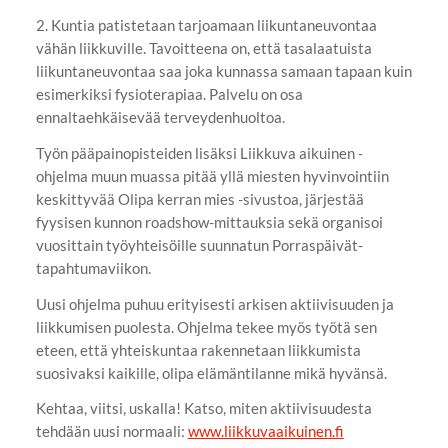
2. Kuntia patistetaan tarjoamaan liikuntaneuvontaa
vähän liikkuville. Tavoitteena on, että tasalaatuista
liikuntaneuvontaa saa joka kunnassa samaan tapaan kuin
esimerkiksi fysioterapiaa. Palvelu on osa
ennaltaehkäisevää terveydenhuoltoa.
Työn pääpainopisteiden lisäksi Liikkuva aikuinen -
ohjelma muun muassa pitää yllä miesten hyvinvointiin
keskittyvää Olipa kerran mies -sivustoa, järjestää
fyysisen kunnon roadshow-mittauksia sekä organisoi
vuosittain työyhteisöille suunnatun Porraspäivät-
tapahtumaviikon.
Uusi ohjelma puhuu erityisesti arkisen aktiivisuuden ja
liikkumisen puolesta. Ohjelma tekee myös työtä sen
eteen, että yhteiskuntaa rakennetaan liikkumista
suosivaksi kaikille, olipa elämäntilanne mikä hyvänsä.
Kehtaa, viitsi, uskalla! Katso, miten aktiivisuudesta
tehdään uusi normaali:
www.liikkuvaaikuinen.fi