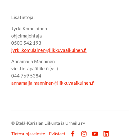
Lisätietoja:
Jyrki Komulainen
ohjelmajohtaja
0500 542 193
jyrki.komulainen@liikkuvaaikuinen.fi
Annamaija Manninen
viestintäpäällikkö (vs.)
044 769 5384
annamaija.manninen@liikkuvaaikuinen.fi
©
Etelä-Karjalan Liikunta ja Urheilu ry
Tietosuojaseloste
Evästeet
Facebook
Instagram
YouTube
LinkedIn