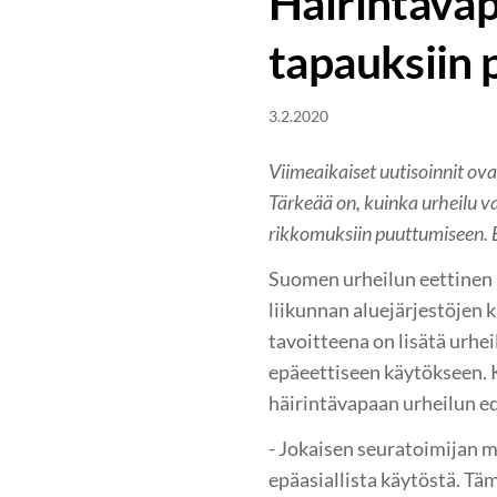
Häirintävap
tapauksiin 
3.2.2020
Viimeaikaiset uutisoinnit ova
Tärkeää on, kuinka urheilu v
rikkomuksiin puuttumiseen. E
Suomen urheilun eettinen 
liikunnan aluejärjestöjen
tavoitteena on lisätä urhe
epäeettiseen käytökseen. 
häirintävapaan urheilun e
- Jokaisen seuratoimijan m
epäasiallista käytöstä. Täm