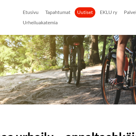
Etusivu
Tapahtumat
Uutiset
EKLU ry
Palve
Urheiluakatemia