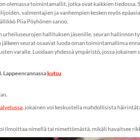
on olemassa toimintamallit, jotka ovat kaikkien tiedossa. 
ilijoiden, valmentajien ja vanhempien kesken myös epäasi
ällikkö Piia Pöyhönen sanoo.
 urheiluseurojen hallituksen jäsenille, seuran hallinnon ty
n jälkeen seurat osaavat luoda oman toimintamallinsa enna
sten varalle. Luodaan yhdessä ympäristö, jossa jokainen saa
.3. Lappeenrannassa
kutsu
an.
palvelussa
, jokainen voi keskustella mahdollisista häirint
oi ilmoittaa nimellä tai nimettömästä, mikäli havaitsee ri