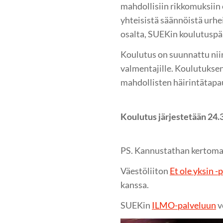
mahdollisiin rikkomuksiin 
yhteisistä säännöistä urhe
osalta, SUEKin koulutuspä
Koulutus on suunnattu niin
valmentajille. Koulutukse
mahdollisten häirintätapau
Koulutus järjestetään 24
PS. Kannustathan kertoma
Väestöliiton
Et ole yksin -
kanssa.
SUEKin
ILMO-palveluun
v