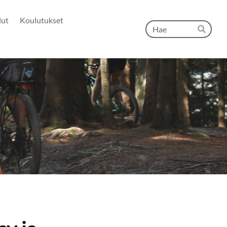
lut
Koulutukset
Hak
Hae