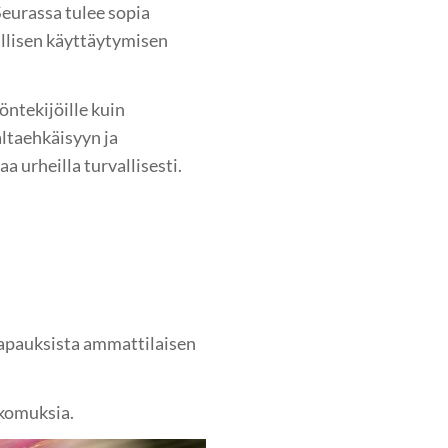
Seurassa tulee sopia
allisen käyttäytymisen
öntekijöille kuin
ltaehkäisyyn ja
 urheilla turvallisesti.
ätapauksista ammattilaisen
kkomuksia.