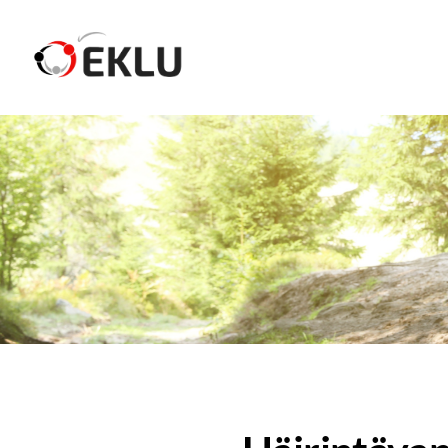
Siirry
sivun
Etelä-Karjalan Liikunta ja Urheilu ry
sisältöön