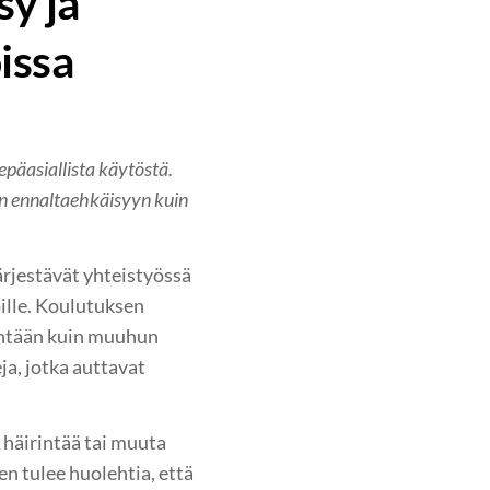
sy ja
issa
epäasiallista käytöstä.
in ennaltaehkäisyyn kuin
rjestävät yhteistyössä
ille. Koulutuksen
rintään kuin muuhun
a, jotka auttavat
 häirintää tai muuta
en tulee huolehtia, että