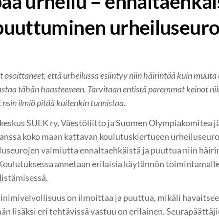
aa urheilu – ennaltaehkäi
puuttuminen urheiluseuro
t osoittaneet, että urheilussa esiintyy niin häirintää kuin muuta 
astaa tähän haasteeseen. Tarvitaan entistä paremmat keinot ni
nsin ilmiö pitää kuitenkin tunnistaa.
keskus SUEK ry, Väestöliitto ja Suomen Olympiakomitea jä
 kanssa koko maan kattavan koulutuskiertueen urheiluseuro
iluseurojen valmiutta ennaltaehkäistä ja puuttua niin häi
Koulutuksessa annetaan erilaisia käytännön toimintamallej
distämisessä.
inimivelvollisuus on ilmoittaa ja puuttua, mikäli havaitsee
än lisäksi eri tehtävissä vastuu on erilainen. Seurapäättäji