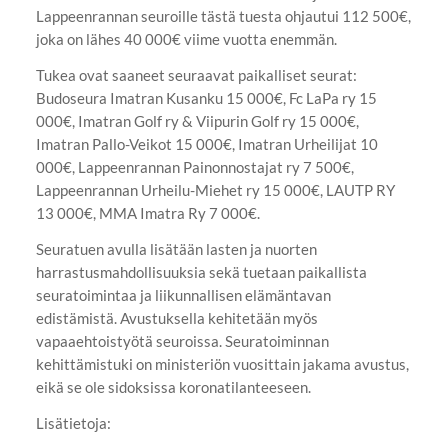
Lappeenrannan seuroille tästä tuesta ohjautui 112 500€,
joka on lähes 40 000€ viime vuotta enemmän.
Tukea ovat saaneet seuraavat paikalliset seurat:
Budoseura Imatran Kusanku 15 000€, Fc LaPa ry 15
000€, Imatran Golf ry & Viipurin Golf ry 15 000€,
Imatran Pallo-Veikot 15 000€, Imatran Urheilijat 10
000€, Lappeenrannan Painonnostajat ry 7 500€,
Lappeenrannan Urheilu-Miehet ry 15 000€, LAUTP RY
13 000€, MMA Imatra Ry 7 000€.
Seuratuen avulla lisätään lasten ja nuorten
harrastusmahdollisuuksia sekä tuetaan paikallista
seuratoimintaa ja liikunnallisen elämäntavan
edistämistä. Avustuksella kehitetään myös
vapaaehtoistyötä seuroissa. Seuratoiminnan
kehittämistuki on ministeriön vuosittain jakama avustus,
eikä se ole sidoksissa koronatilanteeseen.
Lisätietoja: