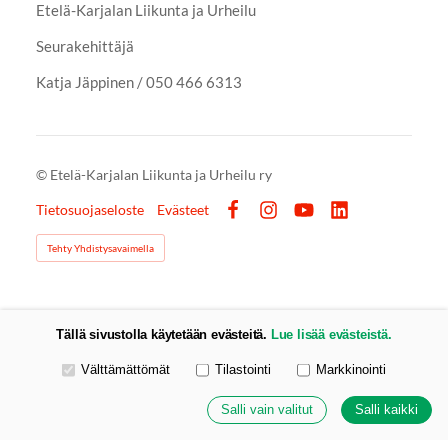
Etelä-Karjalan Liikunta ja Urheilu
Seurakehittäjä
Katja Jäppinen / 050 466 6313
©
Etelä-Karjalan Liikunta ja Urheilu ry
Tietosuojaseloste
Evästeet
Facebook
Instagram
YouTube
LinkedIn
Tehty Yhdistysavaimella
Tällä sivustolla käytetään evästeitä.
Lue lisää evästeistä.
Valitse käytettävät evästeet
Välttämättömät
Tilastointi
Markkinointi
Salli vain valitut
Salli kaikki