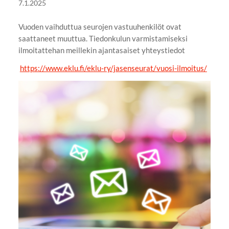
7.1.2025
Vuoden vaihduttua seurojen vastuuhenkilöt ovat
saattaneet muuttua. Tiedonkulun varmistamiseksi
ilmoitattehan meillekin ajantasaiset yhteystiedot
https://www.eklu.fi/eklu-ry/jasenseurat/vuosi-ilmoitus/