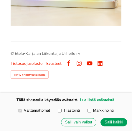
©
Etelä-Karjalan Liikunta ja Urheilu ry
Tietosuojaseloste
Evästeet
Facebook
Instagram
YouTube
LinkedIn
Tehty Yhdistysavaimella
Tällä sivustolla käytetään evästeitä.
Lue lisää evästeistä.
Valitse käytettävät evästeet
Välttämättömät
Tilastointi
Markkinointi
Salli vain valitut
Salli kaikki