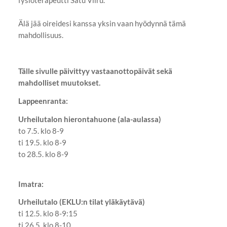
Älä jää oireidesi kanssa yksin vaan hyödynnä tämä
mahdollisuus.
Tälle sivulle päivittyy vastaanottopäivät sekä
mahdolliset muutokset.
Lappeenranta:
Urheilutalon hierontahuone (ala-aulassa)
to 7.5. klo 8-9
ti 19.5. klo 8-9
to 28.5. klo 8-9
Imatra:
Urheilutalo (EKLU:n tilat yläkäytävä)
ti 12.5. klo 8-9:15
ti 26.5. klo 8-10