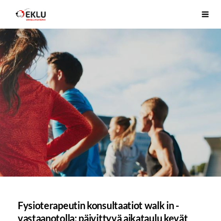
Siirry
Etelä-Karjalan Liikunta ja Urheilu ry
Haku
sivun
sisältöön
Fysioterapeutin konsultaatiot walk in -
vastaanotolla: päivittyvä aikataulu kevät