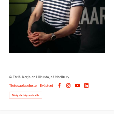
©
Etelä-Karjalan Liikunta ja Urheilu ry
Tietosuojaseloste
Evästeet
Facebook
Instagram
YouTube
LinkedIn
Tehty Yhdistysavaimella