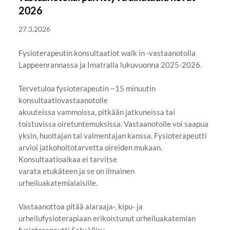
2026
27.3.2026
Fysioterapeutin konsultaatiot walk in -vastaanotolla
Lappeenrannassa ja Imatralla lukuvuonna 2025-2026.
Tervetuloa fysioterapeutin ~15 minuutin
konsultaatiovastaanotolle
akuuteissa vammoissa, pitkään jatkuneissa tai
toistuvissa oiretuntemuksissa. Vastaanotolle voi saapua
yksin, huoltajan tai valmentajan kanssa. Fysioterapeutti
arvioi jatkohoitotarvetta oireiden mukaan.
Konsultaatioaikaa ei tarvitse
varata etukäteen ja se on ilmainen
urheiluakatemialaisille.
Vastaanottoa pitää alaraaja-, kipu- ja
urheilufysioterapiaan erikoistunut urheiluakatemian
fysioterapeutti Satu Viiru.