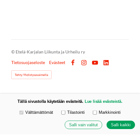
©
Etelä-Karjalan Liikunta ja Urheilu ry
Tietosuojaseloste
Evästeet
Facebook
Instagram
YouTube
LinkedIn
Tehty Yhdistysavaimella
Tällä sivustolla käytetään evästeitä.
Lue lisää evästeistä.
Valitse käytettävät evästeet
Välttämättömät
Tilastointi
Markkinointi
Salli vain valitut
Salli kaikki