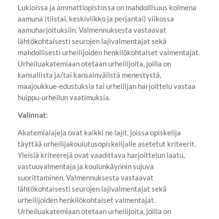
Lukioissa ja ammattiopistossa on mahdollisuus kolmena
aamuna (tiistai, keskiviikko ja perjantai) viikossa
aamuharjoituksiin. Valmennuksesta vastaavat
lähtökohtaisesti seurojen lajivalmentajat sekä
mahdollisesti urheilijoiden henkilökohtaiset valmentajat.
Urheiluakatemiaan otetaan urheilijoita, joilla on
kansallista ja/tai kansainvälistä menestystä,
maajoukkue-edustuksia tai urheilijan harjoittelu vastaa
huippu-urheilun vaatimuksia.
Valinnat:
Akatemialajeja ovat kaikki ne lajit, joissa opiskelija
täyttää urheilijakoulutusopiskelijalle asetetut kriteerit.
Yleisiä kriteerejä ovat vaadittava harjoittelun laatu,
vastuuvalmentaja ja koulunkäynnin sujuva
suorittaminen. Valmennuksesta vastaavat
lähtökohtaisesti seurojen lajivalmentajat sekä
urheilijoiden henkilökohtaiset valmentajat.
Urheiluakatemiaan otetaan urheilijoita, joilla on