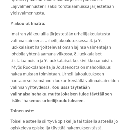
Lajivalmennusten lisäksi torstaiaamuissa järjestetään
yleisvalmennusta.
Yläkoulut Imatra:
Imatran yläkouluilla järjestetään urheilijakoulutusta
valinnaisaineena. Urheilijakoulutuksessa 8. ja 9.
luokkalaiset harjoittelevat oman lajinsa valmentajan
johdolla yhtenä aamuna viikossa, 8. luokkalaiset
tiistaiaamuisin ja 9. luokkalaiset keskiviikkoaamuisin.
Myös Ruokolahdelta ja Joutsenosta on mahdollisuus
hakea mukaan toimintaan. Urheilijakoulutukseen
haetaan seitsemännen luokan keväällä valinnaisaineiden
valinnan yhteydessä.
Koulussa täytetään
valinnaisainehaku, mutta jokaisen tulee täyttää sen
lisäksi hakemus urheilijkoulutukseen.
Toinen aste:
Toiselle asteella siirtyvä opiskelija tai toisella asteella jo
opiskeleva opiskelija täyttää hakemuksen tästä.