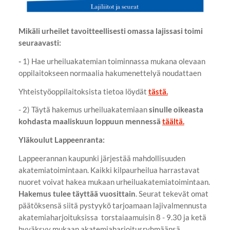
Mikäli urheilet tavoitteellisesti omassa lajissasi toimi
seuraavasti:
-
1) Hae urheiluakatemian toiminnassa mukana olevaan
oppilaitokseen normaalia hakumenettelyä noudattaen
Yhteistyöoppilaitoksista tietoa löydät
tästä.
- 2) Täytä hakemus urheiluakatemiaan
sinulle oikeasta
kohdasta maaliskuun loppuun mennessä
täältä.
Yläkoulut Lappeenranta:
Lappeerannan kaupunki järjestää mahdollisuuden
akatemiatoimintaan. Kaikki kilpaurheilua harrastavat
nuoret voivat hakea mukaan urheiluakatemiatoimintaan.
Hakemus tulee täyttää vuosittain
. Seurat tekevät omat
päätöksensä siitä pystyykö tarjoamaan lajivalmennusta
akatemiaharjoituksissa torstaiaamuisin 8 - 9.30 ja ketä
hyväksyy mukaan akatemiaharjoitusryhmäänsä.