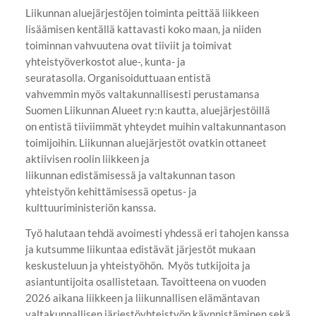
Liikunnan aluejärjestöjen toiminta peittää liikkeen
lisäämisen kentällä kattavasti koko maan, ja niiden
toiminnan vahvuutena ovat tiiviit ja toimivat
yhteistyöverkostot alue-, kunta- ja
seuratasolla. Organisoiduttuaan entistä
vahvemmin myös valtakunnallisesti perustamansa
Suomen Liikunnan Alueet ry:n kautta, aluejärjestöillä
on entistä tiiviimmät yhteydet muihin valtakunnantason
toimijoihin. Liikunnan aluejärjestöt ovatkin ottaneet
aktiivisen roolin liikkeen ja
liikunnan edistämisessä ja valtakunnan tason
yhteistyön kehittämisessä opetus- ja
kulttuuriministeriön kanssa.
Työ halutaan tehdä avoimesti yhdessä eri tahojen kanssa
ja kutsumme liikuntaa edistävät järjestöt mukaan
keskusteluun ja yhteistyöhön. Myös tutkijoita ja
asiantuntijoita osallistetaan. Tavoitteena on vuoden
2026 aikana liikkeen ja liikunnallisen elämäntavan
valtakunnallisen järjestöyhteistyön käynnistäminen sekä