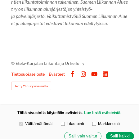
ntien liikuntatoiminnan tukeminen. Suomen Liikunnan Aluee
t ry on liikunnan aluejärjestöjen yhteistyö-
ja palvelujärjestö. Vaikuttamistyöllä Suomen Liikunnan Alue
et ja aluejärjestöt edistävät liikunnan edellytyksiä.
©
Etelä-Karjalan Liikunta ja Urheilu ry
Tietosuojaseloste
Evästeet
Facebook
Instagram
YouTube
LinkedIn
Tehty Yhdistysavaimella
Tällä sivustolla käytetään evästeitä.
Lue lisää evästeistä.
Valitse käytettävät evästeet
Välttämättömät
Tilastointi
Markkinointi
Salli vain valitut
Salli kaikki