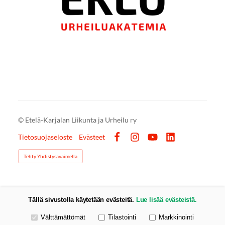
©
Etelä-Karjalan Liikunta ja Urheilu ry
Tietosuojaseloste
Evästeet
Facebook
Instagram
YouTube
LinkedIn
Tehty Yhdistysavaimella
Tällä sivustolla käytetään evästeitä.
Lue lisää evästeistä.
Valitse käytettävät evästeet
Välttämättömät
Tilastointi
Markkinointi