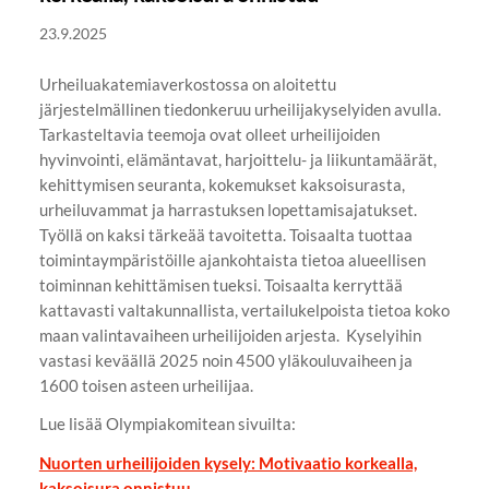
23.9.2025
Urheiluakatemiaverkostossa on aloitettu
järjestelmällinen tiedonkeruu urheilijakyselyiden avulla.
Tarkasteltavia teemoja ovat olleet urheilijoiden
hyvinvointi, elämäntavat, harjoittelu- ja liikuntamäärät,
kehittymisen seuranta, kokemukset kaksoisurasta,
urheiluvammat ja harrastuksen lopettamisajatukset.
Työllä on kaksi tärkeää tavoitetta. Toisaalta tuottaa
toimintaympäristöille ajankohtaista tietoa alueellisen
toiminnan kehittämisen tueksi. Toisaalta kerryttää
kattavasti valtakunnallista, vertailukelpoista tietoa koko
maan valintavaiheen urheilijoiden arjesta. Kyselyihin
vastasi keväällä 2025 noin 4500 yläkouluvaiheen ja
1600 toisen asteen urheilijaa.
Lue lisää Olympiakomitean sivuilta:
Nuorten urheilijoiden kysely: Motivaatio korkealla,
kaksoisura onnistuu