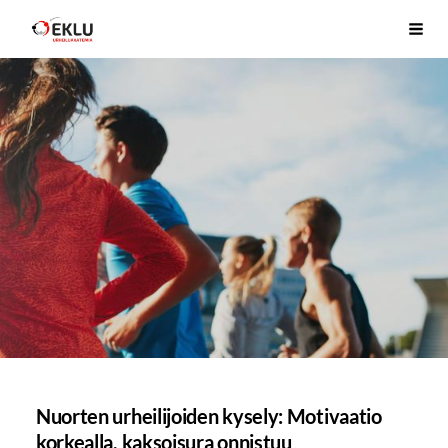
Siirry
Etelä-Karjalan Liikunta ja Urheilu ry
Haku
sivun
sisältöön
Nuorten urheilijoiden kysely: Motivaatio
korkealla, kaksoisura onnistuu