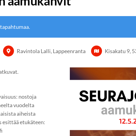
n aamukahvit
 tapahtumaa.
Ravintola Lalli, Lappeenranta
Kisakatu 9, 
atkuvat.
aisuus: nostoja
neelta vuodelta
isista aiheista
 esittää etukäteen:
fi