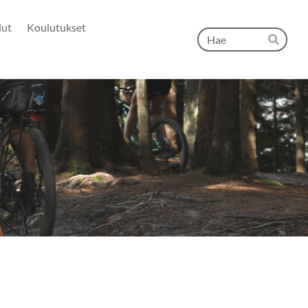
lut
Koulutukset
Hak
Hae