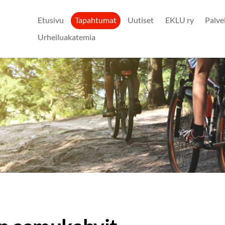
Etusivu
Tapahtumat
Uutiset
EKLU ry
Palve
Urheiluakatemia