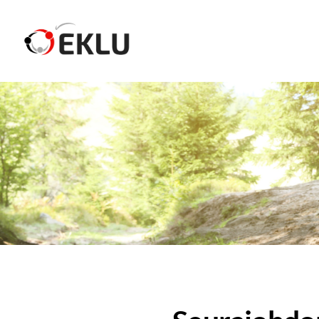
Siirry
sivun
Etelä-Karjalan Liikunta ja Urheilu ry
sisältöön