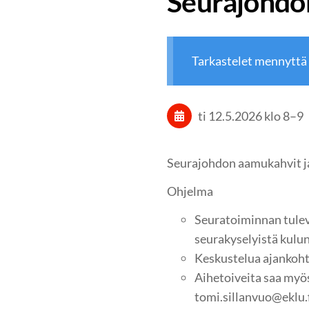
Seurajohdo
Tarkastelet mennyttä
ti 12.5.2026
klo 8
–
9
Seurajohdon aamukahvit j
Ohjelma
Seuratoiminnan tulev
seurakyselyistä kulu
Keskustelua ajankohta
Aihetoiveita saa myös
tomi.sillanvuo@eklu.