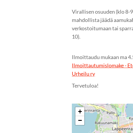
Virallisen osuuden (klo 8-9
mahdollista jäädä aamukah
verkostoitumaan tai sparra
10).
Ilmoittaudu mukaan ma 4.
Ilmoittautumislomake - Ete
Urheilu ry
Tervetuloa!
+
−