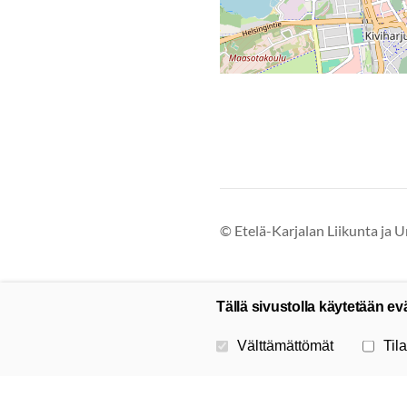
©
Etelä-Karjalan Liikunta ja U
Tällä sivustolla käytetään ev
Valitse käytettävät evästeet
Välttämättömät
Tila