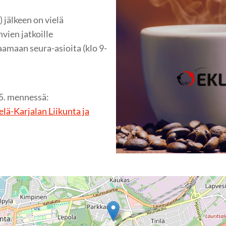
) jälkeen on vielä
vien jatkoille
amaan seura-asioita (klo 9-
5. mennessä:
lä-Karjalan Liikunta ja