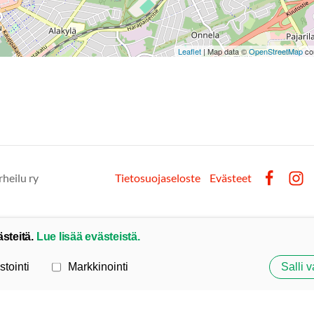
Leaflet
| Map data ©
OpenStreetMap
con
rheilu ry
Tietosuojaseloste
Evästeet
Facebook
Inst
ästeitä.
Lue lisää evästeistä.
stointi
Markkinointi
Salli v