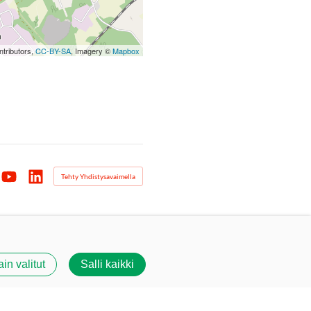
tributors,
CC-BY-SA
, Imagery ©
Mapbox
Tehty Yhdistysavaimella
agram
YouTube
LinkedIn
ain valitut
Salli kaikki