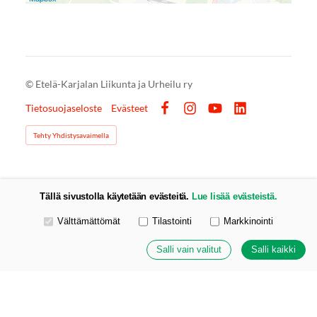
©
Etelä-Karjalan Liikunta ja Urheilu ry
Tietosuojaseloste
Evästeet
Facebook
Instagram
YouTube
LinkedIn
Tehty Yhdistysavaimella
Tällä sivustolla käytetään evästeitä.
Lue lisää evästeistä.
Valitse käytettävät evästeet
Välttämättömät
Tilastointi
Markkinointi
Salli vain valitut
Salli kaikki