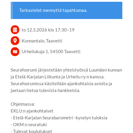
Tarkastelet mennyttä tapahtumaa.
to 12.3.2026
klo 17:30
–
19
Kunnantalo, Taavetti
Urheilukuja 1, 54500 Taavetti
Seurafoorumi järjestetään yhteistyössä Luumäen kunnan
ja Etelä-Karjalan Liikunta ja Urheilu ry:n kanssa.
Seurafoorumissa käsitellään ajankohtaisia asioita ja
jaetaan tietoa tulevista hankkeista.
Ohjelmassa:
EKLU:n ajankohtaiset
- Etelä-Karjalan Seurabarometri -kyselyn tuloksia
- OKM:n seuratuki
- Tulevat koulutukset