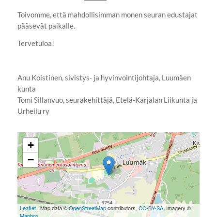
Toivomme, että mahdollisimman monen seuran edustajat
pääsevät paikalle.
Tervetuloa!
Anu Koistinen, sivistys- ja hyvinvointijohtaja, Luumäen
kunta
Tomi Sillanvuo, seurakehittäjä, Etelä-Karjalan Liikunta ja
Urheilu ry
+
−
Leaflet
| Map data ©
OpenStreetMap
contributors,
CC-BY-SA
, Imagery ©
Mapbox