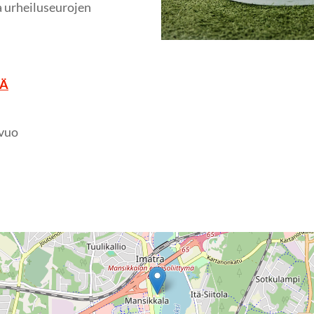
a urheiluseurojen
TÄ
nvuo