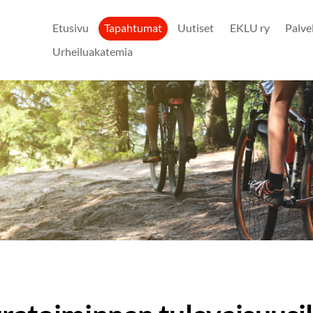
Etusivu
Tapahtumat
Uutiset
EKLU ry
Palve
Urheiluakatemia