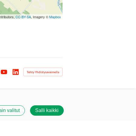
tributors,
CC-BY-SA
, Imagery ©
Mapbox
Tehty Yhdistysavaimella
agram
YouTube
LinkedIn
ain valitut
Salli kaikki