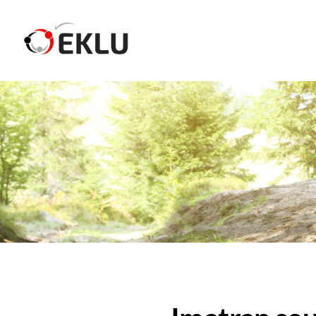
Siirry
sivun
Etelä-Karjalan Liikunta ja Urheilu ry
sisältöön