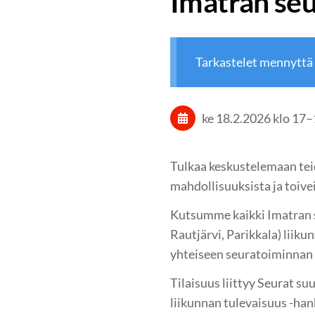
Imatran seu
Tarkastelet mennyttä
ke 18.2.2026
klo 17
–
Tulkaa keskustelemaan tei
mahdollisuuksista ja toive
Kutsumme kaikki Imatran s
Rautjärvi, Parikkala) liikun
yhteiseen seuratoiminnan 
Tilaisuus liittyy Seurat s
liikunnan tulevaisuus -ha