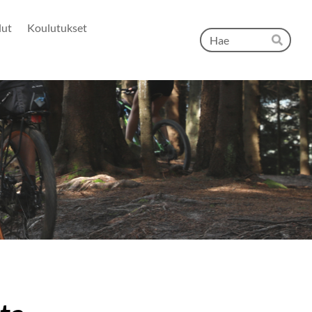
lut
Koulutukset
Hak
Hae