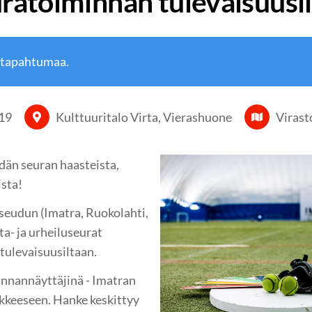
ratoiminnan tulevaisuusil
 tapahtumaa.
19
Kulttuuritalo Virta, Vierashuone
Virast
dän seuran haasteista,
ista!
eudun (Imatra, Ruokolahti,
ta- ja urheiluseurat
tulevaisuusiltaan.
uunnannäyttäjinä - Imatran
nkkeeseen. Hanke keskittyy