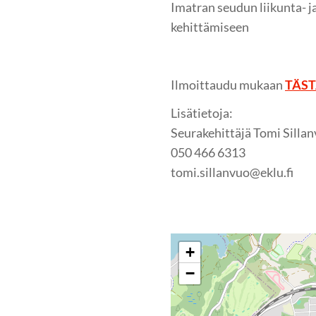
Imatran seudun liikunta- j
kehittämiseen
Ilmoittaudu mukaan
TÄS
Lisätietoja:
Seurakehittäjä Tomi Silla
050 466 6313
tomi.sillanvuo@eklu.fi
+
−