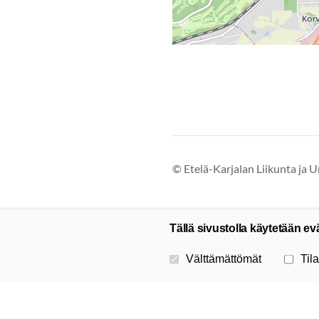
©
Etelä-Karjalan Liikunta ja U
Tällä sivustolla käytetään ev
Valitse käytettävät evästeet
Välttämättömät
Tila