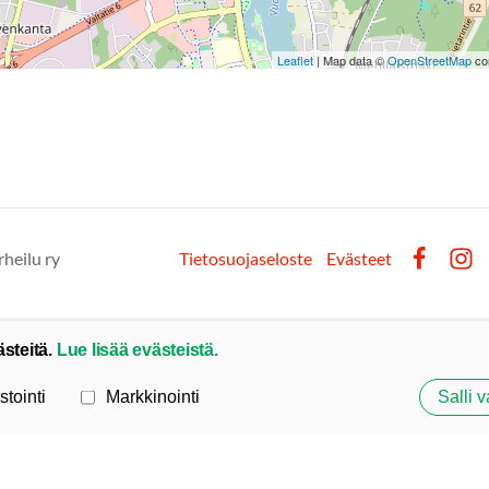
Leaflet
| Map data ©
OpenStreetMap
con
rheilu ry
Tietosuojaseloste
Evästeet
Facebook
Inst
ästeitä.
Lue lisää evästeistä.
stointi
Markkinointi
Salli v