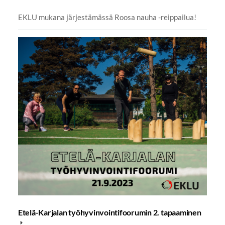
EKLU mukana järjestämässä Roosa nauha -reippailua!
Etelä-Karjalan työhyvinvointifoorumin 2. tapaaminen