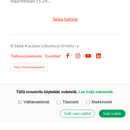
määritellään 15-29…
Selaa tulevia
©
Etelä-Karjalan Liikunta ja Urheilu ry
Tietosuojaseloste
Evästeet
Facebook
Instagram
YouTube
LinkedIn
Tehty Yhdistysavaimella
Tällä sivustolla käytetään evästeitä.
Lue lisää evästeistä.
Valitse käytettävät evästeet
Välttämättömät
Tilastointi
Markkinointi
Salli vain valitut
Salli kaikki