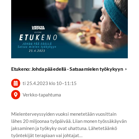
Etukeno: Johda pää edellä - Satsaa mielen työkykyyn
ti 25.4.2023
klo 10
–
11:15
Verkko-tapahtuma
Mielenterveyssyiden vuoksi menetetään vuosittain
lähes 20 miljoonaa työpäivää. Liian monen työssäkäyvän
jaksaminen ja työkyky ovat uhattuna. Lähetetäänkö
työntekijät terapiaan vai johtajat…