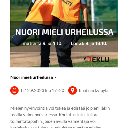
Nuori mieli urheilussa
ti 12.9.2023
klo 17
–
20
Imatran kylpylä
Mielen hyvinvointia voi tukea ja edistää jo pienilläkin
teoilla valmennusarjessa. Koulutus tutustuttaa
toimintatapoihin, joiden avulla valmentaja voi
harjoituksissa tukea ja vahvistaa nuorten mielen…