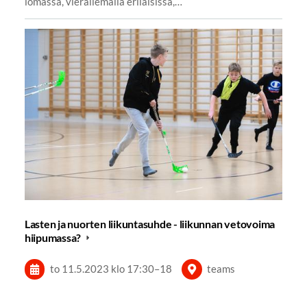
lomassa, vierailemalla erilaisissa,…
Lasten ja nuorten liikuntasuhde - liikunnan vetovoima
hiipumassa?
to 11.5.2023
klo 17:30
–
18
teams