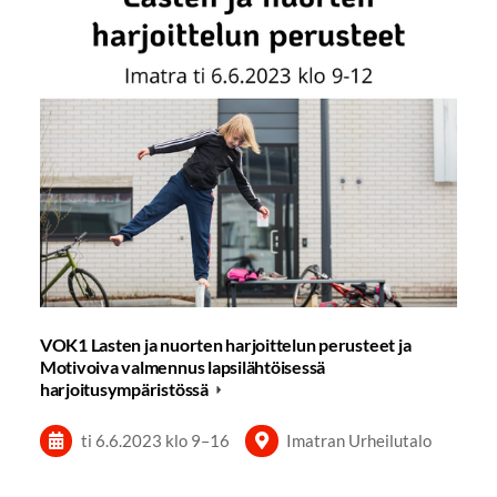
VOK1 Lasten ja nuorten harjoittelun perusteet ja
Motivoiva valmennus lapsilähtöisessä
harjoitusympäristössä
ti 6.6.2023
klo 9
–
16
Imatran Urheilutalo