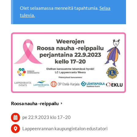
Olet selaamassa menneitä tapahtumia.
Selaa
tulevia.
Roosa nauha -reippailu
pe 22.9.2023
klo 17
–
20
Lappeenrannan kaupungintalon edustatori