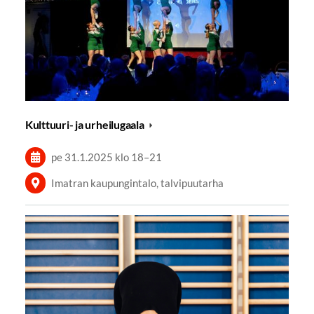
Kulttuuri- ja urheilugaala
pe 31.1.2025
klo 18
–
21
Imatran kaupungintalo, talvipuutarha