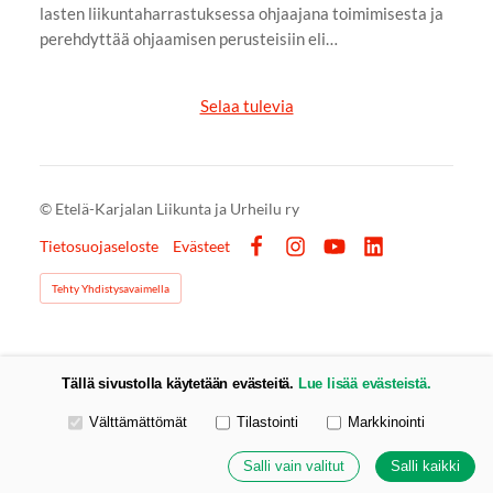
lasten liikuntaharrastuksessa ohjaajana toimimisesta ja
perehdyttää ohjaamisen perusteisiin eli…
Selaa tulevia
©
Etelä-Karjalan Liikunta ja Urheilu ry
Tietosuojaseloste
Evästeet
Facebook
Instagram
YouTube
LinkedIn
Tehty Yhdistysavaimella
Tällä sivustolla käytetään evästeitä.
Lue lisää evästeistä.
Valitse käytettävät evästeet
Välttämättömät
Tilastointi
Markkinointi
Salli vain valitut
Salli kaikki