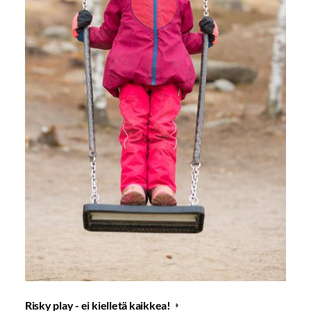
Risky play - ei kielletä kaikkea!