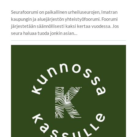
Seurafoorumi on paikallinen urheiluseurojen, Imatran
kaupungin ja aluejärjestön yhteistyöfoorumi. Foorumi
järjestetään säännöllisesti kaksi kertaa vuodessa. Jos
seura haluaa tuoda jonkin asian…