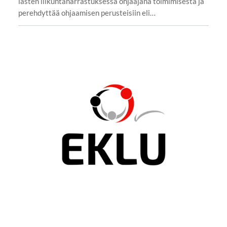
lasten liikuntaharrastuksessa ohjaajana toimimisesta ja
perehdyttää ohjaamisen perusteisiin eli…