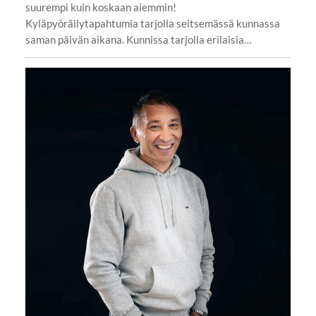
suurempi kuin koskaan aiemmin!
Kyläpyöräilytapahtumia tarjolla seitsemässä kunnassa
saman päivän aikana. Kunnissa tarjolla erilaisia…