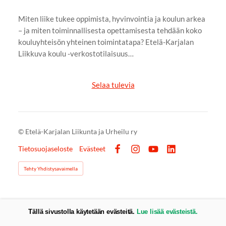
Miten liike tukee oppimista, hyvinvointia ja koulun arkea
– ja miten toiminnallisesta opettamisesta tehdään koko
kouluyhteisön yhteinen toimintatapa? Etelä-Karjalan
Liikkuva koulu -verkostotilaisuus…
Selaa tulevia
©
Etelä-Karjalan Liikunta ja Urheilu ry
Tietosuojaseloste
Evästeet
Facebook
Instagram
YouTube
LinkedIn
Tehty Yhdistysavaimella
Tällä sivustolla käytetään evästeitä.
Lue lisää evästeistä.