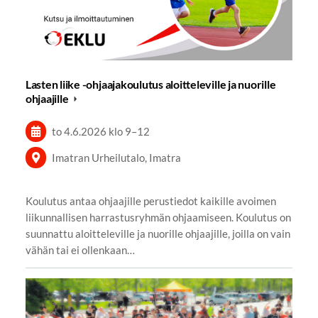
Lasten liike -ohjaajakoulutus aloitteleville ja nuorille
ohjaajille
to 4.6.2026
klo 9
–
12
Imatran Urheilutalo, Imatra
Koulutus antaa ohjaajille perustiedot kaikille avoimen
liikunnallisen harrastusryhmän ohjaamiseen. Koulutus on
suunnattu aloitteleville ja nuorille ohjaajille, joilla on vain
vähän tai ei ollenkaan…