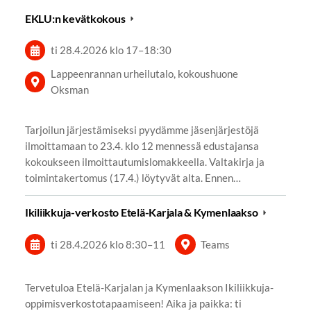
EKLU:n kevätkokous
ti 28.4.2026
klo 17
–
18:30
Lappeenrannan urheilutalo, kokoushuone
Oksman
Tarjoilun järjestämiseksi pyydämme jäsenjärjestöjä
ilmoittamaan to 23.4. klo 12 mennessä edustajansa
kokoukseen ilmoittautumislomakkeella. Valtakirja ja
toimintakertomus (17.4.) löytyvät alta. Ennen…
Ikiliikkuja-verkosto Etelä-Karjala & Kymenlaakso
ti 28.4.2026
klo 8:30
–
11
Teams
Tervetuloa Etelä-Karjalan ja Kymenlaakson Ikiliikkuja-
oppimisverkostotapaamiseen! Aika ja paikka: ti